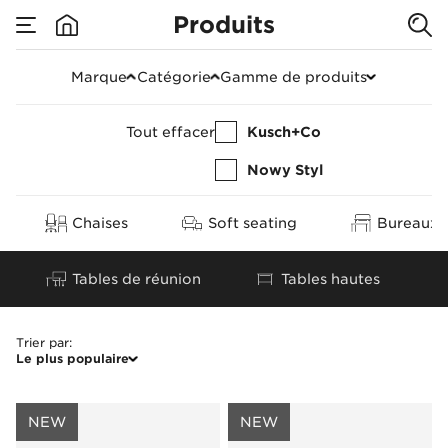
Produits
Produits
Marque
Catégorie
Gamme de produits
Tout effacer
Kusch+Co
Nowy Styl
Chaises
Soft seating
Bureaux &
Tables de réunion
Tables hautes
Trier par
:
Le plus populaire
NEW
NEW