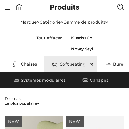
Produits
Soft seating
Marque
Catégorie
Gamme de produits
Tout effacer
Kusch+Co
Nowy Styl
Chaises
Soft seating
Bureaux
Systèmes modulaires
Canapés
Trier par
:
Le plus populaire
NEW
NEW