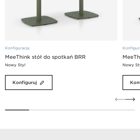
Konfiguracja
Konfigur
MeeThink stół do spotkań BRR
MeeThi
Nowy Styl
Nowy St
Konfiguruj
Konf