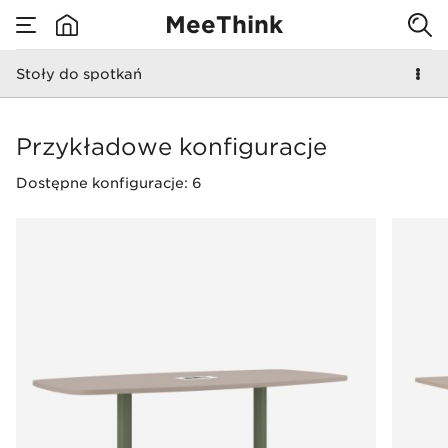
Stoły, których
MeeThink
zadaniem jest
Stoły do spotkań
none
idealne
Stoły do spotkań
Przykładowe konfiguracje
dopasowanie
Dostępne konfiguracje: 6