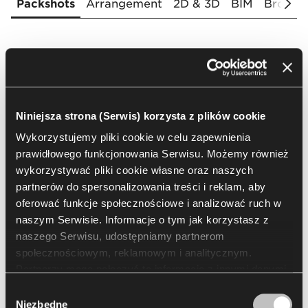
Packshots
Arrangement
2D & 3D
BIM
Brochur
Wybierz wszystko
Wyczyść
(
30
)
zaznaczenie
Niniejsza strona (Serwis) korzysta z plików cookie
Wykorzystujemy pliki cookie w celu zapewnienia
prawidłowego funkcjonowania Serwisu. Możemy również
wykorzystywać pliki cookie własne oraz naszych
partnerów do spersonalizowania treści i reklam, aby
oferować funkcje społecznościowe i analizować ruch w
naszym Serwisie. Informacje o tym jak korzystasz z
naszego Serwisu, udostępniamy partnerom
społecznościowym, reklamowym i analitycznym.
Partnerzy mogą połączyć te informacje z innymi danymi
Załaduj więcej
otrzymanymi od Ciebie lub uzyskanymi podczas
Wybór
korzystania z ich usług. Korzystanie z plików cookie
Niezbędne
zgody