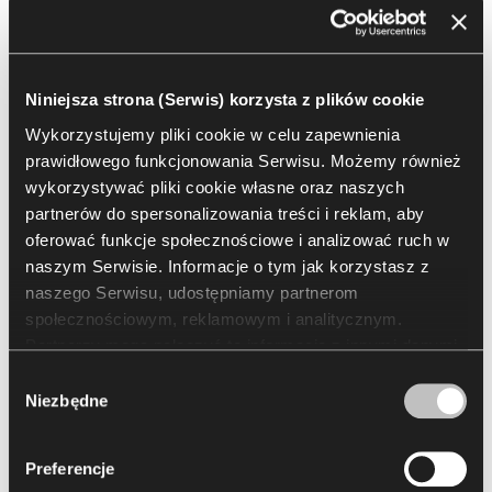
byliśmy, a także historii marki Kusch+Co, która od lat gości w
tej przestrzeni. Dodając produkty Nowego Stylu
wprowadziliśmy do wnętrz nowoczesne rozwiązania, które
Niniejsza strona (Serwis) korzysta z plików cookie
wspólnie z produktami Kusch+Co by Nowy Styl mogą być
Wykorzystujemy pliki cookie w celu zapewnienia
inspiracją do tworzenia przyjaznych i efektywnych biur.
prawidłowego funkcjonowania Serwisu. Możemy również
wykorzystywać pliki cookie własne oraz naszych
Corinna Graf
partnerów do spersonalizowania treści i reklam, aby
Marketing Manager w Nowym Stylu
oferować funkcje społecznościowe i analizować ruch w
naszym Serwisie. Informacje o tym jak korzystasz z
naszego Serwisu, udostępniamy partnerom
społecznościowym, reklamowym i analitycznym.
Partnerzy mogą połączyć te informacje z innymi danymi
otrzymanymi od Ciebie lub uzyskanymi podczas
Wybór
korzystania z ich usług. Korzystanie z plików cookie
Niezbędne
zgody
statystycznych, marketingowych i dotyczących
preferencji użytkownika wymaga Twojej zgody, którą
Preferencje
możesz wyrazić, klikając „Zezwól na wszystkie”. Jeżeli