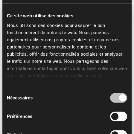
l'innovation et au respect de la tradition. Cette
combinaison en fait un lieu parfait pour tous ceux qui
apprécient la qualité, le design et le style unique.
Ce site web utilise des cookies
Nous utilisons des cookies pour assurer le bon
fonctionnement de notre site web. Nous pouvons
également utiliser nos propres cookies et ceux de nos
partenaires pour personnaliser le contenu et les
publicités, offrir des fonctionnalités sociales et analyser
le trafic sur notre site web. Nous partageons des
informations sur la façon dont vous utilisez notre site web
avec nos partenaires sociaux, publicitaires et
analytiques. Les partenaires peuvent associer ces
informations à d'autres données reçues de votre part ou
Sélection
obtenues lors de l'utilisation de leurs services.
Nécessaires
du
L'utilisation de cookies statistiques, de cookies
consentement
concernant le marketing et les préférences de l’utilisateur
Préférences
nécessite votre autorisation que vous pouvez donner en
cliquant sur « Tout autoriser ». Si vous souhaitez ajuster
vos accords, cliquez sur « Autoriser la sélection ». Vous