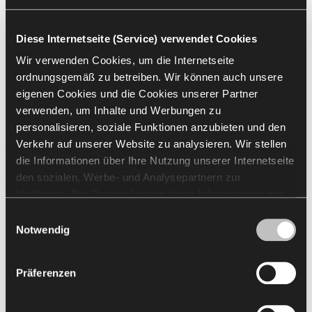
Alle auswählen
(
30
)
Auswahl löschen
Diese Internetseite (Service) verwendet Cookies
Wir verwenden Cookies, um die Internetseite
ordnungsgemäß zu betreiben. Wir können auch unsere
eigenen Cookies und die Cookies unserer Partner
verwenden, um Inhalte und Werbungen zu
personalisieren, soziale Funktionen anzubieten und den
Verkehr auf unserer Website zu analysieren. Wir stellen
die Informationen über Ihre Nutzung unserer Internetseite
den sozialen, Werbe- und Analysepartnern zur
Verfügung. Die Partner können diese Informationen mit
anderen von Ihnen und bei der Nutzung ihrer Dienste
Einwilligungsauswahl
Mehr laden
erhaltenen Daten kombinieren. Die Verwendung von
Notwendig
Statistik-, Marketing- und Benutzerpräferenzen-Cookies
erfordert Ihre Zustimmung, welche Sie durch das Klicken
Präferenzen
Go to Resources
auf „Alle zulassen“ erteilen können. Wenn Sie Ihre
Einwilligungen anpassen möchten, klicken Sie auf
„Auswahl zulassen“. Sie können Ihre