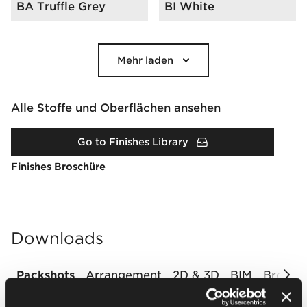
BA Truffle Grey
BI White
Mehr laden
Alle Stoffe und Oberflächen ansehen
Go to Finishes Library
Finishes Broschüre
Downloads
Packshots
Arrangement
2D & 3D
BIM
Brochur