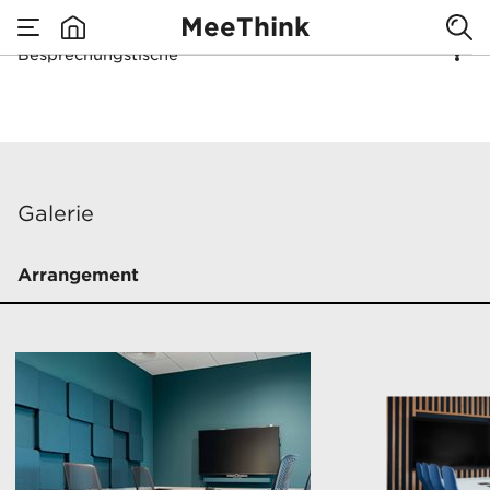
MeeThink
Tische, die sich
Besprechungstische
none
perfekt einfügen
Besprechungstische
Galerie
Arrangement