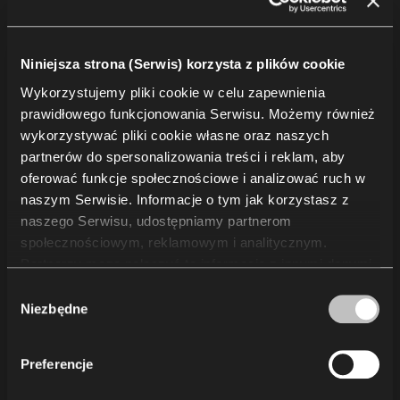
Inne
Niniejsza strona (Serwis) korzysta z plików cookie
Projekty
Wykorzystujemy pliki cookie w celu zapewnienia
Usługi
prawidłowego funkcjonowania Serwisu. Możemy również
O nas
wykorzystywać pliki cookie własne oraz naszych
Zrównoważony rozwój
partnerów do spersonalizowania treści i reklam, aby
Wiedza
oferować funkcje społecznościowe i analizować ruch w
naszym Serwisie. Informacje o tym jak korzystasz z
Showroomy
naszego Serwisu, udostępniamy partnerom
Dla dostawców
społecznościowym, reklamowym i analitycznym.
Kariera
Partnerzy mogą połączyć te informacje z innymi danymi
Media
otrzymanymi od Ciebie lub uzyskanymi podczas
Wybór
Unia Europejska
korzystania z ich usług. Korzystanie z plików cookie
Niezbędne
zgody
Zasady użytkowania i pielęgnacji
statystycznych, marketingowych i dotyczących
preferencji użytkownika wymaga Twojej zgody, którą
Preferencje
Informacje prawne
możesz wyrazić, klikając „Zezwól na wszystkie”. Jeżeli
chcesz dostosować swoje zgody, kliknij „Zezwól na