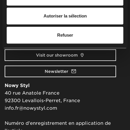
personnelles, y compris vos droits, veuillez consulter
Securité des produits
notre
politique de confidentialité
.
Autoriser la sélection
Contact
Refuser
Ecrivez-nous
Visit our showroom
Newsletter
Nowy Styl
40 rue Anatole France
92300 Levallois-Perret, France
info.fr@nowystyl.com
Numéro d'enregistrement en application de