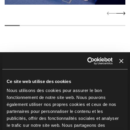
Footer
Produits
Chaises
Ce site web utilise des cookies
Tables
Nous utilisons des cookies pour assurer le bon
Soft seating
fonctionnement de notre site web. Nous pouvons
Bureaux & postes de travail
également utiliser nos propres cookies et ceux de nos
Meubles de rangement
partenaires pour personnaliser le contenu et les
publicités, offrir des fonctionnalités sociales et analyser
Cabines et solutions acoustiques
le trafic sur notre site web. Nous partageons des
Assise sur poutre