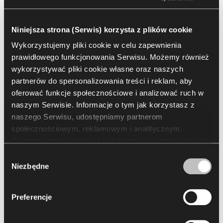
Katarzyna Galas-Koba
Niniejsza strona (Serwis) korzysta z plików cookie
Wykorzystujemy pliki cookie w celu zapewnienia
Trener, Expert w PZU, właścicielka marki
prawidłowego funkcjonowania Serwisu. Możemy również
GoodRozwoj.pl
wykorzystywać pliki cookie własne oraz naszych
partnerów do spersonalizowania treści i reklam, aby
oferować funkcje społecznościowe i analizować ruch w
naszym Serwisie. Informacje o tym jak korzystasz z
naszego Serwisu, udostępniamy partnerom
społecznościowym, reklamowym i analitycznym.
Partnerzy mogą połączyć te informacje z innymi danymi
otrzymanymi od Ciebie lub uzyskanymi podczas
Wybór
korzystania z ich usług. Korzystanie z plików cookie
Niezbędne
zgody
statystycznych, marketingowych i dotyczących
preferencji użytkownika wymaga Twojej zgody, którą
Preferencje
możesz wyrazić, klikając „Zezwól na wszystkie”. Jeżeli
chcesz dostosować swoje zgody, kliknij „Zezwól na