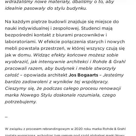
wdrażaliśmy nowe materiały, dbaliśmy o to, aby
idealnie pasowały do stylu budynku.
Na każdym piętrze budowli znajduje się miejsce do
nauki indywidualnej i zespołowej. Studenci mają
bezpośredni kontakt z biurami pracowników i
laboratoriami. W efekcie połączenia starych i nowych
mebli powstała przestrzeń, w której wszyscy czują się
jak w domu.
Widząc efekty końcowe możesz sobie
wyobrazić, jak intensywnie architekci i Rohde & Grahl
pracowali razem, aby budynek i meble stworzyły
całość
– opowiada architekt
Jos Bogaarts
–
Jesteśmy
bardzo zadowoleni z wyników tej współpracy.
Cieszymy się, że podczas całego procesu renowacji
marka Nowego Stylu doskonale rozumiała, czego
potrzebujemy.
_
W związku z procesem rebrandingowym w 2020 roku marka Rohde & Grahl
została wygaszona, wchodząc tym samym pod szyld globalnej marki Nowy