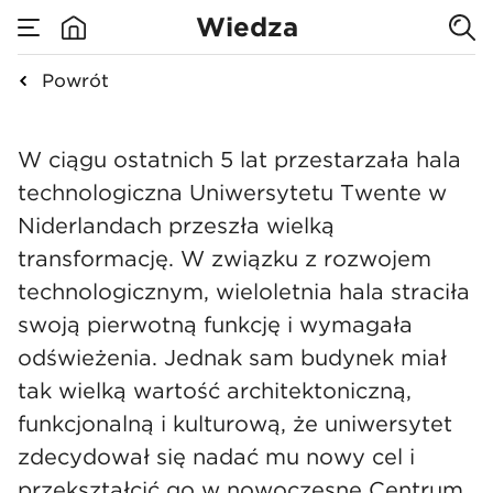
odmienić
Wiedza
wizerunek
Powrót
none
Drugie życie techno
kampusu
W ciągu ostatnich 5 lat przestarzała hala
technologiczna Uniwersytetu Twente w
Uniwersytetu
Niderlandach przeszła wielką
transformację. W związku z rozwojem
Twente w
technologicznym, wieloletnia hala straciła
swoją pierwotną funkcję i wymagała
Niderlandach
odświeżenia. Jednak sam budynek miał
tak wielką wartość architektoniczną,
funkcjonalną i kulturową, że uniwersytet
zdecydował się nadać mu nowy cel i
przekształcić go w nowoczesne Centrum