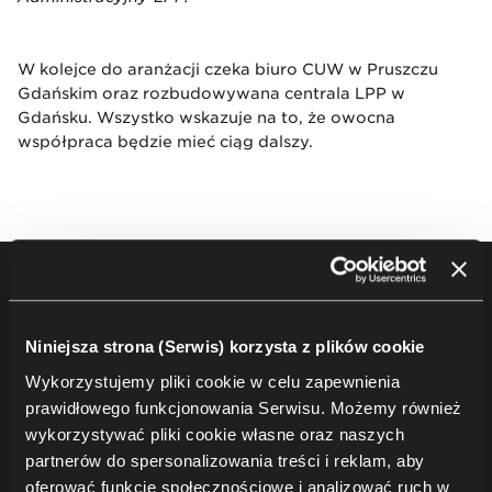
W kolejce do aranżacji czeka biuro CUW w Pruszczu
Gdańskim oraz rozbudowywana centrala LPP w
Gdańsku. Wszystko wskazuje na to, że owocna
współpraca będzie mieć ciąg dalszy.
Footer
Produkty
Niniejsza strona (Serwis) korzysta z plików cookie
Krzesła
Stoły
Wykorzystujemy pliki cookie w celu zapewnienia
Soft seating
prawidłowego funkcjonowania Serwisu. Możemy również
wykorzystywać pliki cookie własne oraz naszych
Biurka & stanowiska pracy
partnerów do spersonalizowania treści i reklam, aby
Meble do przechowywania
oferować funkcje społecznościowe i analizować ruch w
Kabiny & rozwiązania akustyczne