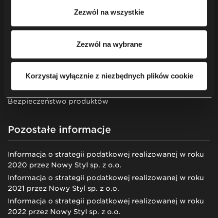
Informacje prawne
korzystania przez nas i naszych partnerów z plików
Zezwól na wszystkie
cookie oraz przetwarzania Twoich danych osobowych, w
tym o przysługujących Ci uprawnieniach, zachęcamy do
Polityka prywatności
zapoznania się z naszą
Polityką prywatności
.
Polityka przetwarzania danych osobowych
Zezwól na wybrane
Oświadczenie Nowego Stylu o współczesnym
niewolnictwie i handlu ludźmi
Korzystaj wyłącznie z niezbędnych plików cookie
Gwarancja
Zgłaszanie naruszeń
Bezpieczeństwo produktów
Pozostałe informacje
Informacja o strategii podatkowej realizowanej w roku
2020 przez Nowy Styl sp. z o.o.
Informacja o strategii podatkowej realizowanej w roku
2021 przez Nowy Styl sp. z o.o.
Informacja o strategii podatkowej realizowanej w roku
2022 przez Nowy Styl sp. z o.o.