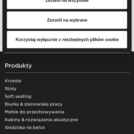
wizytówką firmy.
Zezwól na wszystkie
cookie oraz przetwarzania Twoich danych osobowych, w
2. Poprawa warunków pracy i efektywności
tym o przysługujących Ci uprawnieniach, zachęcamy do
pracowników.
zapoznania się z naszą
Polityką prywatności
.
Zezwól na wybrane
3. Biuro oferujące wiele różnorodnych stref
do pracy indywidualnej i zespołowej.
Korzystaj wyłącznie z niezbędnych plików cookie
Footer
Produkty
Krzesła
Stoły
Soft seating
Biurka & stanowiska pracy
Meble do przechowywania
Kabiny & rozwiązania akustyczne
Siedziska na belce