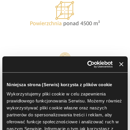
Powierzchnia
ponad 4500 m²
Wyzwania
1. Stworzenie biura odpowiadającego
Niniejsza strona (Serwis) korzysta z plików cookie
oczekiwaniom firmy z branży finansowej.
Wykorzystujemy pliki cookie w celu zapewnienia
2. Zapewnienie pracownikom
prawidłowego funkcjonowania Serwisu. Możemy również
ergonomicznych stanowisk pracy.
wykorzystywać pliki cookie własne oraz naszych
3. Stworzenie miejsc do spotkań i konferencji
partnerów do spersonalizowania treści i reklam, aby
oferować funkcje społecznościowe i analizować ruch w
naszym Serwisie. Informacje o tym jak korzystasz z