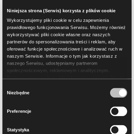
Niniejsza strona (Serwis) korzysta z plików cookie
Wykorzystujemy pliki cookie w celu zapewnienia
prawidłowego funkcjonowania Serwisu. Możemy również
wykorzystywać pliki cookie własne oraz naszych
Powierzchnia
9500
m²
partnerów do spersonalizowania treści i reklam, aby
oferować funkcje społecznościowe i analizować ruch w
naszym Serwisie. Informacje o tym jak korzystasz z
naszego Serwisu, udostępniamy partnerom
społecznościowym, reklamowym i analitycznym.
Partnerzy mogą połączyć te informacje z innymi danymi
Wyzwania
otrzymanymi od Ciebie lub uzyskanymi podczas
Wybór
korzystania z ich usług. Korzystanie z plików cookie
Niezbędne
zgody
1. Wyposażenie jednego z największych co-
statystycznych, marketingowych i dotyczących
worków w Polsce z naciskiem na jakość i
preferencji użytkownika wymaga Twojej zgody, którą
Preferencje
ergonomię stanowiska pracy.
możesz wyrazić, klikając „Zezwól na wszystkie”. Jeżeli
2. Wykreowanie przestrzeni atrakcyjnej i
chcesz dostosować swoje zgody, kliknij „Zezwól na
wybór”. Wyrażoną zgodę/zgody możesz wycofać w
uniwersalnej dla pracowników z różnych branż
Statystyka