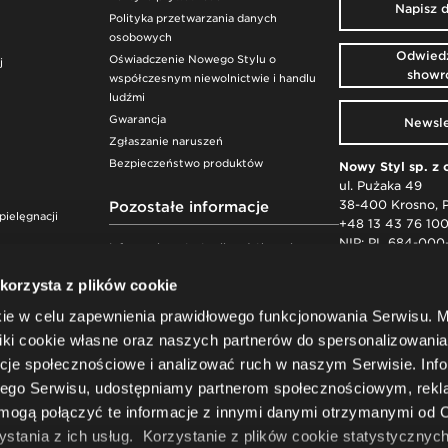
Napisz 
Polityka przetwarzania danych
osobowych
Odwiedź
Oświadczenie Nowego Stylu o
j
show
współczesnym niewolnictwie i handlu
ludźmi
Gwarancja
Newsle
Zgłaszanie naruszeń
Bezpieczeństwo produktów
Nowy Styl sp. z 
ul. Pużaka 49
38-400 Krosno, 
Pozostałe informacje
pielęgnacji
+48 13 43 76 10
NIP: PL 684-000
Informacja o strategii podatkowej
realizowanej w roku 2020 przez Nowy
Sąd Rejonowy w
 korzysta z plików cookie
Styl sp. z o.o.
XII Wydział Gos
Informacja o strategii podatkowej
kie w celu zapewnienia prawidłowego funkcjonowania Serwisu.
Kapitał zakładow
realizowanej w roku 2021 przez Nowy
KRS: 00000775
ki cookie własne oraz naszych partnerów do spersonalizowania 
Styl sp. z o.o.
BDO: 00000295
cje społecznościowe i analizować ruch w naszym Serwisie. Inf
Informacja o strategii podatkowej
realizowanej w roku 2022 przez Nowy
szego Serwisu, udostępniamy partnerom społecznościowym, re
Styl sp. z o.o.
 mogą połączyć te informacje z innymi danymi otrzymanymi od C
Informacja o strategii podatkowej
tania z ich usług. Korzystanie z plików cookie statystycznych
realizowanej w roku 2023 przez Nowy