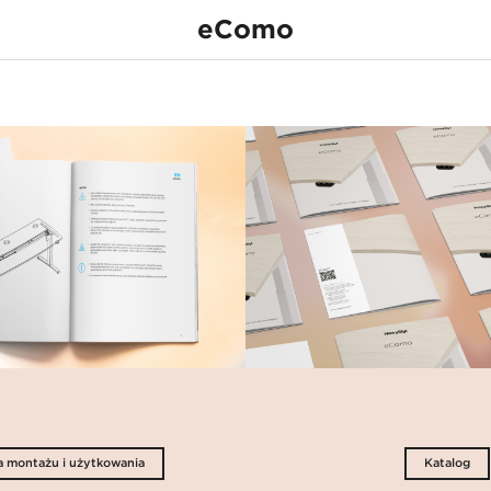
Instrukcja montaż
eComo
none
użytkowania
a montażu i użytkowania
Katalog