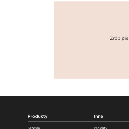
Zrób pie
Footer
Produkty
Inne
Krzesła
Projekty