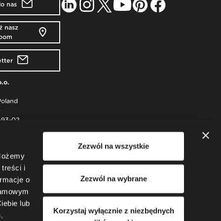
do nas
 nasz
room
tter
o.o.
Poland
0
-93-02
 Rzeszowie
Zezwól na wszystkie
podarczy KRS
 Możemy
y: 51 550 PLN
50
treści i
4
Zezwól na wybrane
ormacje o
klamowym
iebie lub
Korzystaj wyłącznie z niezbędnych
,