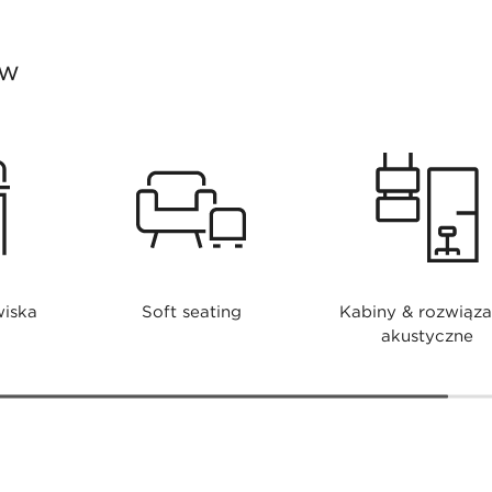
ów
wiska
Soft seating
Kabiny & rozwiąza
akustyczne