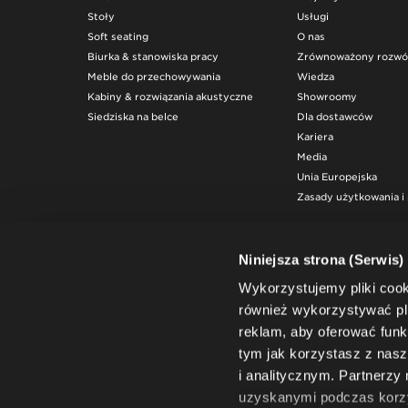
Stoły
Usługi
Soft seating
O nas
Biurka & stanowiska pracy
Zrównoważony rozwó
Meble do przechowywania
Wiedza
Kabiny & rozwiązania akustyczne
Showroomy
Siedziska na belce
Dla dostawców
Kariera
Media
Unia Europejska
Zasady użytkowania i 
Niniejsza strona (Serwis)
Wykorzystujemy pliki coo
również wykorzystywać pli
reklam, aby oferować funk
tym jak korzystasz z na
i analitycznym. Partnerzy
uzyskanymi podczas korzys