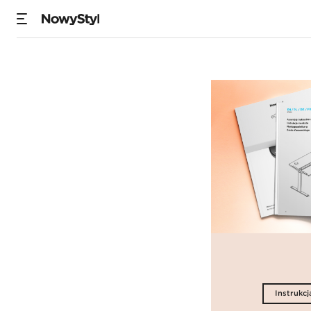
eComo
Instrukcj