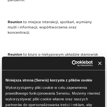
pandemii.
Reunion
to miejsce interakcji, spotkań, wymiany
myśli i informacji, współtworzenia oraz
koncentracji.
Reunion
to biuro o nietypowym układzie stanowisk
pracy, stawiające nacisk na pracę grupową i
zespołową.
Niniejsza strona (Serwis) korzysta z plików cookie
Wykorzystujemy pliki cookie w celu zapewnienia
prawidłowego funkcjonowania Serwisu. Możemy również
wykorzystywać pliki cookie własne oraz naszych
Nowe obszary biurowe odpowiedzią na
partnerów do spersonalizowania treści i reklam, aby