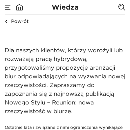
poznaj nasze
Wiedza
rozwiązania dla
Powrót
none
Raport Reunion: poz
biur
Dla naszych klientów, którzy wdrożyli lub
hybrydowych
rozważają pracę hybrydową,
przygotowaliśmy propozycje aranżacji
biur odpowiadających na wyzwania nowej
rzeczywistości. Zapraszamy do
zapoznania się z najnowszą publikacją
Nowego Stylu – Reunion: nowa
rzeczywistość w biurze.
Ostatnie lata i związane z nimi ograniczenia wynikające