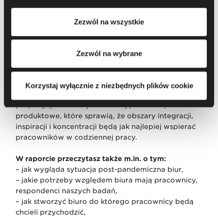
korzystania przez nas i naszych partnerów z plików
Zezwól na wszystkie
cookie oraz przetwarzania Twoich danych osobowych, w
tym o przysługujących Ci uprawnieniach, zachęcamy do
zapoznania się z naszą
Polityką prywatności
.
Zezwól na wybrane
Reunion. Nowa rzeczywistość w biurze
Korzystaj wyłącznie z niezbędnych plików cookie
W raporcie Reunion prezentujemy gotowe
propozycje aranżacji i interesujące rozwiązania
produktowe, które sprawią, że obszary integracji,
inspiracji i koncentracji będą jak najlepiej wspierać
pracowników w codziennej pracy.
W raporcie przeczytasz także m.in. o tym:
– jak wygląda sytuacja post-pandemiczna biur,
– jakie potrzeby względem biura mają pracownicy,
respondenci naszych badań,
– jak stworzyć biuro do którego pracownicy będą
chcieli przychodzić,