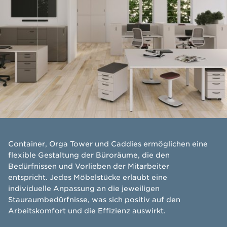
​Container, Orga Tower und Caddies ermöglichen eine
flexible Gestaltung der Büroräume, die den
Bedürfnissen und Vorlieben der Mitarbeiter
entspricht. Jedes Möbelstücke erlaubt eine
individuelle Anpassung an die jeweiligen
Stauraumbedürfnisse, was sich positiv auf den
Arbeitskomfort und die Effizienz auswirkt.​