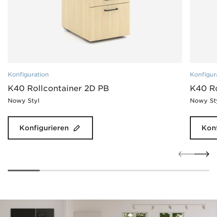
Konfiguration
Konfigur
K40 Rollcontainer 2D PB
K40 Ro
Nowy Styl
Nowy St
Konfigurieren
Konf