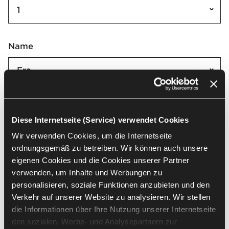
1
Name
Era
Era | CSE
Diese Internetseite (Service) verwendet Cookies
Wir verwenden Cookies, um die Internetseite
Alle auswählen
(
44
)
Auswahl löschen
ordnungsgemäß zu betreiben. Wir können auch unsere
eigenen Cookies und die Cookies unserer Partner
verwenden, um Inhalte und Werbungen zu
personalisieren, soziale Funktionen anzubieten und den
Verkehr auf unserer Website zu analysieren. Wir stellen
die Informationen über Ihre Nutzung unserer Internetseite
CSE42
CSE33
den sozialen, Werbe- und Analysepartnern zur