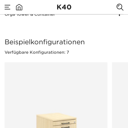
K40
Orga Tower & Container
none
Orga Tower & Conta
Beispielkonfigurationen
Verfügbare Konfigurationen: 7