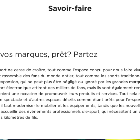
Savoir-faire
iumG-une chaise c
none
pour E-sport
e créée pour E-spo
 vos marques, prêt? Partez
ort ne cesse de croître, tout comme l'espace conçu pour nous faire viv
t rassemble des fans du monde entier, tout comme les sports traditionne
expansion, qui ne peut plus être négligé ou ignoré par les grandes mar
t électronique attirent des milliers de fans, mais ils sont également re
 voient une occasion de promouvoir leurs produits et services. Tout cela
de spectacle et d'autres espaces décrits comme étant prêts pour l'e-spor
il faut moderniser le mobilier et les équipements, tandis que les nouvelle
accueillir des événements professionnels d'e-sport, qui nécessitent un
s kilomètres de fils.