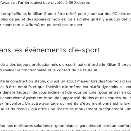
l'avant et l'arrière, ainsi que pivotés à 360 degrés.
on spécifique, le XiliumG peut être utilisé pour jouer sur des PC, des o
oles de jeu et des appareils mobiles. Cela signifie qu'il n'y a aucun déf
'e-sport que le XiliumG ne pourrait pas relever.
ans les événements d'e-sport
 à des joueurs professionnels d'e-sport, qui ont testé le XiliumG lors d
'évaluer la fonctionnalité et le confort de ce fauteuil.
té la construction stable, qui est un atout majeur lors des tournois d'e-s
ce à être émotifs et que l'activité elle-même est plutôt dynamique - v
r dans le fauteuil, de vous incliner et de vous pencher pour entrer en c
s apprécient également le soutien approprié du dos et des coudes, qui p
ner l'inconfort. Un autre avantage qui mérite d'être mentionné est la la
sise et du dossier, qui offre une liberté de mouvement pratiquement illim
ne nos meilleures solutions ergonomiques, garantissant ainsi un conf