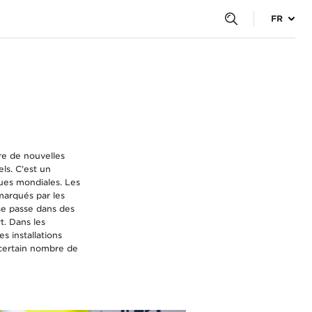
FR
réée
rt
re de nouvelles
ls. C'est un
ques mondiales. Les
marqués par les
 se passe dans des
t. Dans les
s installations
 certain nombre de