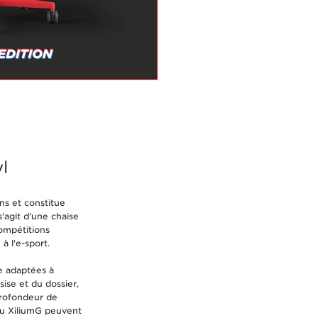
yl
ins et constitue
'agit d'une chaise
compétitions
à l'e-sport.
e adaptées à
ise et du dossier,
profondeur de
s du XiliumG peuvent