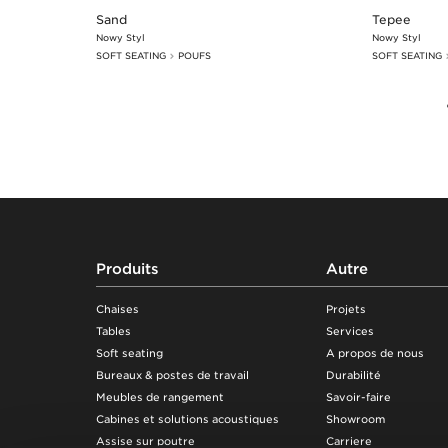
Sand
Tepee
Nowy Styl
Nowy Styl
SOFT SEATING
POUFS
SOFT SEATING
Footer
Produits
Autre
Chaises
Projets
Tables
Services
Soft seating
A propos de nous
Bureaux & postes de travail
Durabilité
Meubles de rangement
Savoir-faire
Cabines et solutions acoustiques
Showroom
Assise sur poutre
Carriere