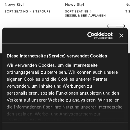
Nowy Styl
Nowy Styl
No
SOFT SEATING
SITZPOUFS
SOFT SEATING
TI
SESSEL & BEINAUFLAGEN
Diese Internetseite (Service) verwendet Cookies
Wir verwenden Cookies, um die Internetseite
Footer
Produkte
ordnungsgemäß zu betreiben. Wir können auch unsere
eigenen Cookies und die Cookies unserer Partner
Sitzmöbel
verwenden, um Inhalte und Werbungen zu
Tische
personalisieren, soziale Funktionen anzubieten und den
Soft seating
Verkehr auf unserer Website zu analysieren. Wir stellen
Schreibtische & Arbeitsplätze
die Informationen über Ihre Nutzung unserer Internetseite
Stauraummöbel
den sozialen, Werbe- und Analysepartnern zur
Pods & Akustiklösungen
Verfügung. Die Partner können diese Informationen mit
Traversenbänke
anderen von Ihnen und bei der Nutzung ihrer Dienste
Einwilligungsauswahl