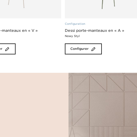
Configuration
e-manteaux en « V »
Dessi porte-manteaux en « A »
Nowy Styl
er
Configurer