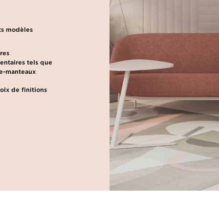
ts modèles
res
ntaires tels que
te-manteaux
oix de finitions