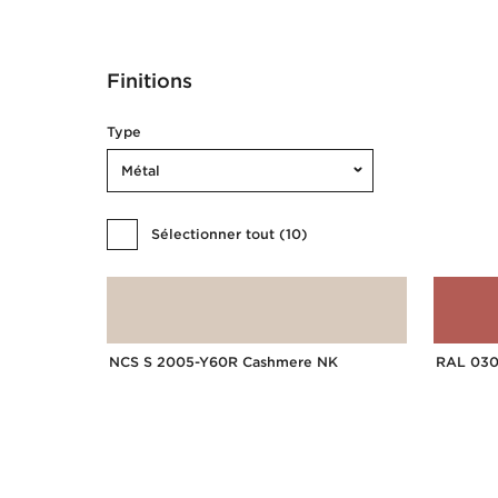
Finitions
Type
Métal
Sélectionner tout
(
10
)
NCS S 2005-Y60R Cashmere NK
RAL 030