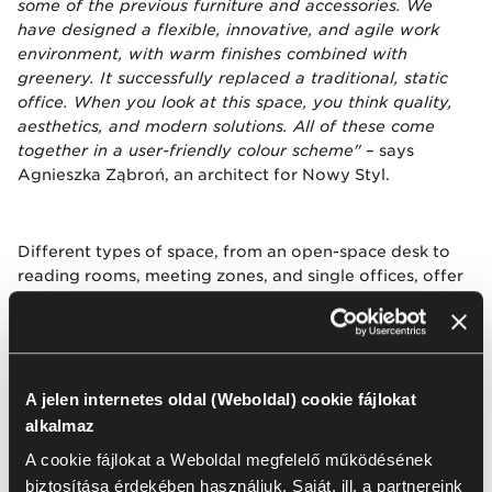
some of the previous furniture and accessories. We
have designed a flexible, innovative, and agile work
environment, with warm finishes combined with
greenery. It successfully replaced a traditional, static
office. When you look at this space, you think quality,
aesthetics, and modern solutions. All of these come
together in a user-friendly colour scheme"
– says
Agnieszka Ząbroń, an architect for Nowy Styl.
Different types of space, from an open-space desk to
reading rooms, meeting zones, and single offices, offer
a choice and an opportunity to build a community at
work.
A jelen internetes oldal (Weboldal) cookie fájlokat
A projektben használt kiválasztott
alkalmaz
termékek
A cookie fájlokat a Weboldal megfelelő működésének
biztosítása érdekében használjuk. Saját, ill. a partnereink