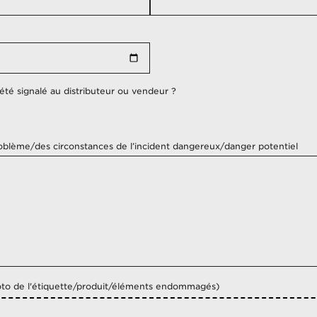
Albanie
Algerie
Allemagne
Andorre
Angola
 été signalé au distributeur ou vendeur ?
Arabie Saoudite
Argentine
Aruba
oblème/des circonstances de l’incident dangereux/danger potentiel
Australie
Autriche
Azerbaïdjan
Bahreïn
Bangladesh
Belgique
Belize
Bénin
hoto de l'étiquette/produit/éléments endommagés)
Bielorussie
Bolivie, État Plurinational De