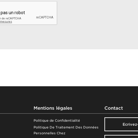
Cuba
Danemark
Egypte
El Salvador
Emirats Arabes Unis
Equateur
Erythree
Espagne
Estonie
Etats-Unis
Ethiopie
Federation Russe
Fidji
Finlande
Mentions légales
Contact
France
Gabon
Politique de Confidentialité
Ecrivez
Politique De Traitement Des Données
Georgie
Personnelles Chez
Ghana