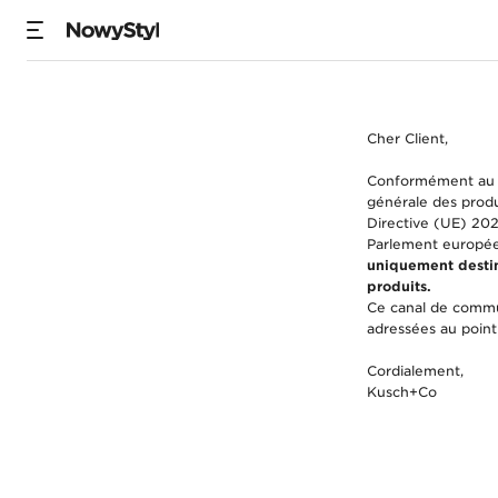
securite-des-produ
Cher Client,
Conformément au R
générale des produ
Directive (UE) 20
Parlement européen
uniquement destin
produits.
Ce canal de commun
adressées au point
Cordialement,
Kusch+Co