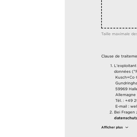
Taille maximale de
Clause de traitem
L'exploitant
données ("R
Kusch+Co
Gundringha
59969 Hall
Allemagne
Tél. : +49 
E-mail : w
Bei Fragen 
datenschut
Pour en savo
Afficher plus
consultez l