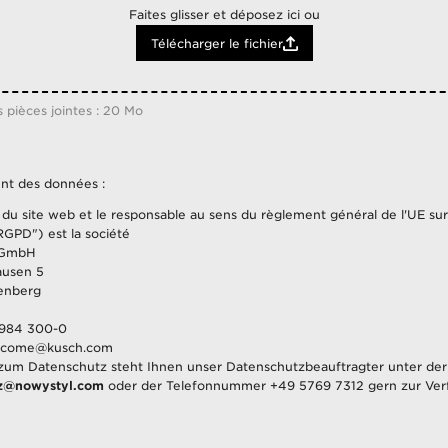
Bosnie-Herzegovine
Faites glisser et déposez ici ou
Botswana
Télécharger le fichier
Bresil
Bulgarie
Burkina Faso
s pièces jointes : 20 Mo
Burundi
Cameroun
Canada
ent des données :
Cap-Vert
 du site web et le responsable au sens du règlement général de l'UE sur
Chili
GPD") est la société
Chine
 GmbH
usen 5
Chypre
enberg
Colombie
Congo
2984 300-0
elcome@kusch.com
Congo, Republique Democratique
zum Datenschutz steht Ihnen unser Datenschutzbeauftragter unter der
Coree, Republique De
z@nowystyl.com
oder der Telefonnummer +49 5769 7312 gern zur Ver
Costa Rica
ir plus sur le traitement des données par les Responsables de traitemen
Côte D'Ivoire
a
Politique de confidentialité.
Croatie