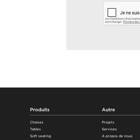
Footer
Produits
Autre
Chaises
Projets
Tables
Services
Soft seating
A propos de nous