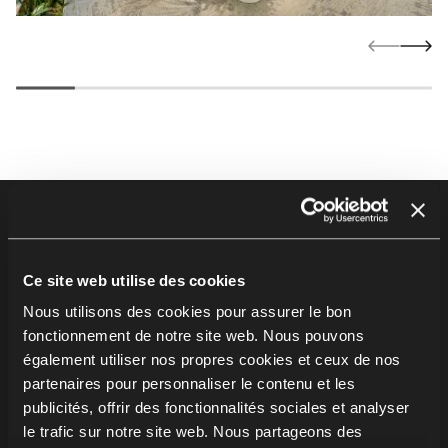
Footer
Produits
Chaises
Ce site web utilise des cookies
Tables
Nous utilisons des cookies pour assurer le bon
Soft seating
fonctionnement de notre site web. Nous pouvons
Bureaux & postes de travail
également utiliser nos propres cookies et ceux de nos
Meubles de rangement
partenaires pour personnaliser le contenu et les
publicités, offrir des fonctionnalités sociales et analyser
Cabines et solutions acoustiques
le trafic sur notre site web. Nous partageons des
Assise sur poutre