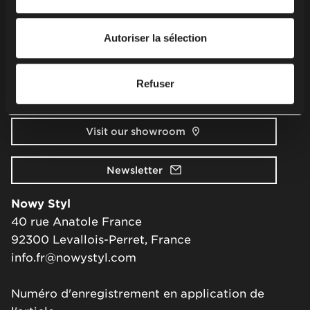
personnelles, y compris vos droits, veuillez consulter
Securité des produits
notre
politique de confidentialité
.
Autoriser la sélection
Contact
Refuser
Ecrivez-nous
Visit our showroom
Newsletter
Nowy Styl
40 rue Anatole France
92300 Levallois-Perret, France
info.fr@nowystyl.com
Numéro d'enregistrement en application de