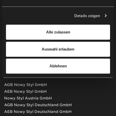
Verarbeitung Ihrer personenbezogenen Daten verbunden.
Kontaktieren Sie uns
Der Personaldatenverwalter Ihrer personenbezogenen
Daten ist Nowy Styl sp. z o.o. In einigen Fällen können
Details zeigen
unsere Partner auch Personaldatenverwalter sein.
Showroom besuchen
Weitere Informationen zur Verwendung von Cookies
Alle zulassen
durch uns und unsere Partner und die Verarbeitung Ihrer
Newsletter
personenbezogenen Daten, einschließlich Ihrer Rechte,
finden Sie in unserer
Datenschutzerklärung
.
Auswahl erlauben
Partnerweb
Ablehnen
AGB & AEB
AGB Nowy Styl GmbH
AEB Nowy Styl GmbH
Nowy Styl Austria GmbH
AGB Nowy Styl Deutschland GmbH
AEB Nowy Styl Deutschland GmbH