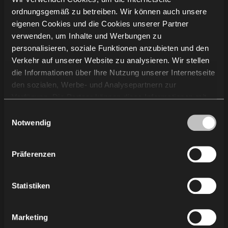
ordnungsgemäß zu betreiben. Wir können auch unsere
Unternehmensinformation
eigenen Cookies und die Cookies unserer Partner
verwenden, um Inhalte und Werbungen zu
personalisieren, soziale Funktionen anzubieten und den
Projekte
Verkehr auf unserer Website zu analysieren. Wir stellen
Kompetenzen
die Informationen über Ihre Nutzung unserer Internetseite
Über uns
den sozialen, Werbe- und Analysepartnern zur
Nachhaltigkeit
Verfügung. Die Partner können diese Informationen mit
Wissen
anderen von Ihnen und bei der Nutzung ihrer Dienste
Einwilligungsauswahl
Showroom
erhaltenen Daten kombinieren. Die Verwendung von
Notwendig
Lieferanten
Statistik-, Marketing- und Benutzerpräferenzen-Cookies
Karriere
erfordert Ihre Zustimmung, welche Sie durch das Klicken
Präferenzen
Standorte in Deutschland
auf „Alle zulassen“ erteilen können. Wenn Sie Ihre
Presse
Einwilligungen anpassen möchten, klicken Sie auf
Regeln für Gebrauch und Pflege
„Auswahl zulassen“. Sie können Ihre
Statistiken
Einwilligung/Einwilligungen jederzeit widerrufen, indem
Sie die gewählten Einstellungen ändern. Die Verwendung
Kontakt
Marketing
von Cookies für die obigen Zwecke ist mit der