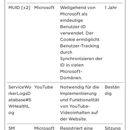
MUID [x2]
Microsoft
Weitgehend von
1 Jahr
Microsoft als
eindeutige
Benutzer-ID
verwendet. Der
Cookie ermöglicht
Benutzer-Tracking
durch
Synchronisieren der
ID in vielen
Microsoft-
Domänen.
ServiceWo
YouTube
Notwendig für die
Bestän
rkerLogsD
Implementierung
dig
atabase#S
und Funktionalität
WHealthL
von YouTube-
og
Videoinhalten auf
der Website.
SM
Microsoft
Registriert eine
Sitzung