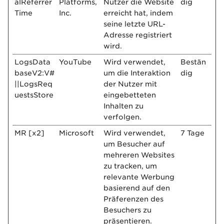
alReferrer
Platforms,
Nutzer die Website
dig
Time
Inc.
erreicht hat, indem
seine letzte URL-
Adresse registriert
wird.
LogsData
YouTube
Wird verwendet,
Bestän
baseV2:V#
um die Interaktion
dig
||LogsReq
der Nutzer mit
uestsStore
eingebetteten
Inhalten zu
verfolgen.
MR [x2]
Microsoft
Wird verwendet,
7 Tage
um Besucher auf
mehreren Websites
zu tracken, um
relevante Werbung
basierend auf den
Präferenzen des
Besuchers zu
präsentieren.