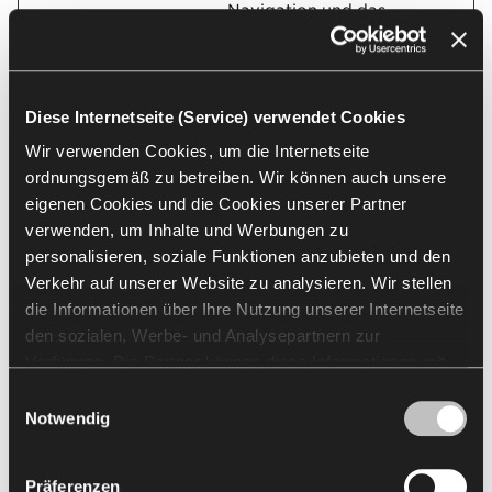
Navigation und das
Verhalten des
Benutzers auf der
Website - Daraus
werden statistische
Diese Internetseite (Service) verwendet Cookies
Berichte und
Wir verwenden Cookies, um die Internetseite
Heatmaps für den
ordnungsgemäß zu betreiben. Wir können auch unsere
Website-Besitzer
erstellt.
eigenen Cookies und die Cookies unserer Partner
verwenden, um Inhalte und Werbungen zu
hjActiveVi
Hotjar
Dieses Cookie
Bestän
personalisieren, soziale Funktionen anzubieten und den
ewportIds
enthält einen ID-
dig
Verkehr auf unserer Website zu analysieren. Wir stellen
String über die
die Informationen über Ihre Nutzung unserer Internetseite
aktuelle Sitzung.
Dieser beinhaltet
den sozialen, Werbe- und Analysepartnern zur
nicht
Verfügung. Die Partner können diese Informationen mit
personenbezogene
anderen von Ihnen und bei der Nutzung ihrer Dienste
Einwilligungsauswahl
Informationen über
erhaltenen Daten kombinieren. Die Verwendung von
Notwendig
die Unterseiten, die
Statistik-, Marketing- und Benutzerpräferenzen-Cookies
der Besucher
erfordert Ihre Zustimmung, welche Sie durch das Klicken
aufruft – diese
Präferenzen