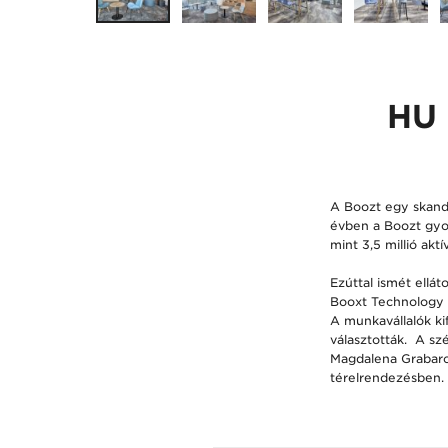
HU 
A Boozt egy skandi
évben a Boozt gyor
mint 3,5 millió akt
Ezúttal ismét ell
Booxt Technology Sp
A munkavállalók ki
választották. A sz
Magdalena Grabarcz
térelrendezésben.