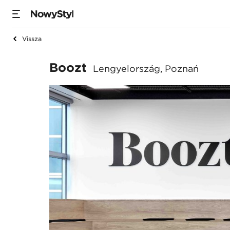
Vissza
Boozt
Boozt
Lengyelország, Poznań