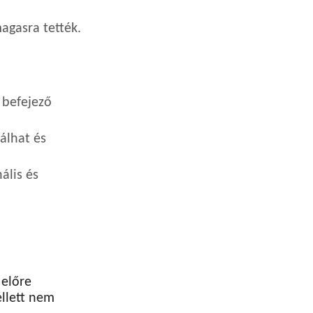
magasra tették.
 befejező
álhat és
ális és
 előre
ellett nem