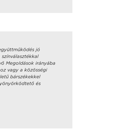
 együttműködés jó
a színválasztékkal
kvő Megoldások irányába
lhoz vagy a közösségi
letű bárszékekkel
gyönyörködtető és