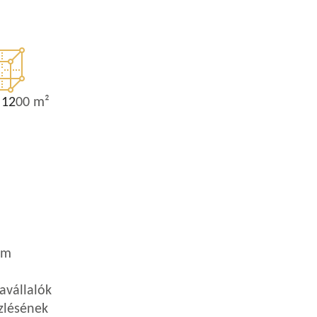
t
12
00 m²
em
avállalók
zlésének