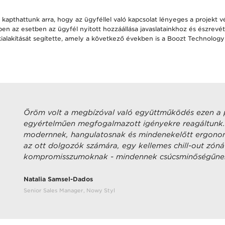
 kapthattunk arra, hogy az ügyféllel való kapcsolat lényeges a projekt 
en az esetben az ügyfél nyitott hozzáállása javaslatainkhoz és észrevé
 kialakítását segítette, amely a következő években is a Boozt Technology
Öröm volt a megbízóval való együttműködés ezen a 
egyértelműen megfogalmazott igényekre reagáltunk.
modernnek, hangulatosnak és mindenekelőtt ergonomi
az ott dolgozók számára, egy kellemes chill-out zónáv
kompromisszumoknak - mindennek csúcsminőségűnek k
Natalia Samsel-Dados
Senior Sales Manager, Nowy Styl