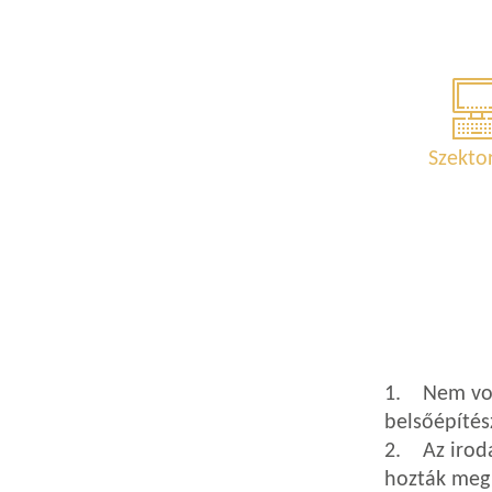
Szekto
1. Nem volt
belsőépítés
2. Az iroda
hozták meg 