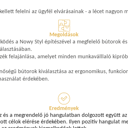
ellett felelni az ügyfél elvárásainak - a lécet nagyon 
Megoldások
ködés a Nowy Styl építészével a megfelelő bútorok és
álasztásában.
zék felajánlása, amelyet minden munkaválllaló kiprób
inőségű bútorok kiválasztása az ergonomikus, funkcion
használat érdekében.
Eredmények
sz és a megrendelő jó hangulatban dolgozott együtt az
tt célok elérése érdekében. Ilyen pozitív hangulat m