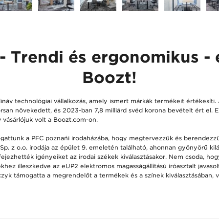
- Trendi és ergonomikus - 
Boozt!
náv technológiai vállalkozás, amely ismert márkák termékeit értékesíti
san növekedett, és 2023-ban 7,8 milliárd svéd korona bevételt ért el. 
ív vásárlójuk volt a Boozt.com-on.
átogattunk a PFC poznańi irodaházába, hogy megtervezzük és berendezzü
. z o.o. irodája az épület 9. emeletén található, ahonnan gyönyörű kilát
fejezhették igényeiket az irodai székek kiválasztásakor. Nem csoda, hog
ékhez illeszkedve az eUP2 elektromos magasságállítású íróasztalt javasol
yk támogatta a megrendelőt a termékek és a színek kiválasztásában, v