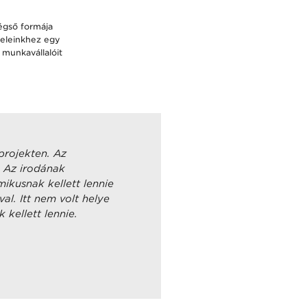
végső formája
teleinkhez egy
 munkavállalóit
projekten. Az
 Az irodának
kusnak kellett lennie
al. Itt nem volt helye
ellett lennie.