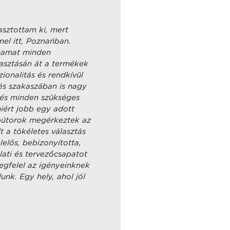
asztottam ki, mert
mel itt, Poznańban.
lyamat minden
lasztásán át a termékek
ionalitás és rendkívül
és szakaszában is nagy
, és minden szükséges
iért jobb egy adott
 bútorok megérkeztek az
 a tökéletes választás
elelős, bebizonyította,
lati és tervezőcsapatot
egfelel az igényeinknek
unk. Egy hely, ahol jól