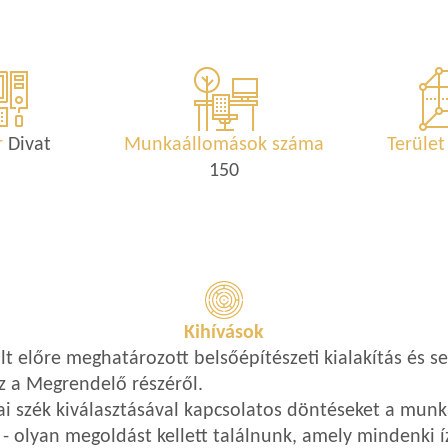
r
Divat
Munkaállomások száma
Terüle
150
Kihívások
 előre meghatározott belsőépítészeti kialakítás és s
z a Megrendelő részéről.
i szék kiválasztásával kapcsolatos döntéseket a munk
- olyan megoldást kellett találnunk, amely mindenki í