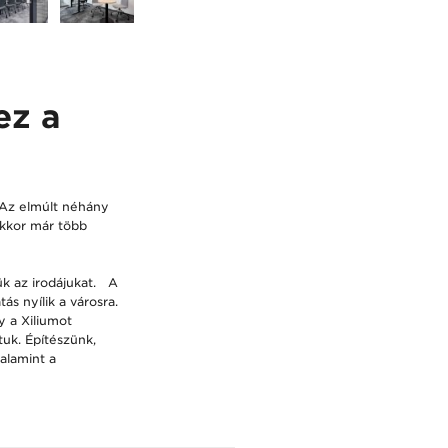
ez a
. Az elmúlt néhány
Ekkor már több
k az irodájukat. A
ás nyílik a városra.
y a Xiliumot
tuk. Építészünk,
alamint a