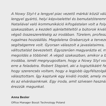
A Nowy Styl-t a lengyel piac vezető márkái közül vál
lengyel gyártó, helyi képviselettel és bemutatóterem
Nataliával való kommunikáció kifogástalan volt a fo
szakaszában, a kezdeti ajánlattételtől a bútorok kivá
végső összeszereléséig az irodában. Türelem, professz
rugalmas hozzáállás. Magdalena Grabarczyk a tervez
segítségemre volt. Gyorsan válaszolt a javaslataimra
változtatást bevezetett. Egyszerűen magyarázta el, m
megoldás a többinél. A végső szakaszban, amikor a
irodába, ismét megnyugodtam, hogy a Nowy Styl volt
erre a feladatra. Robert Stępień, aki a logisztikáért f
hogy szerencsés voltam, hogy a legjobb ügyfélszolgá
választottam. Így kaptunk egy kiváló irodát, amely m
és az elvárásainknak. Egy iroda, amit szívesen használ
érezzük magunkat.
Anna Besler
Office Manager Boozt Technology Poland