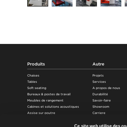
Footer
Produits
Autre
Chaises
Projets
Tables
Services
Soft seating
A propos de nous
Bureaux & postes de travail
Durabilité
Meubles de rangement
Savoir-faire
Cabines et solutions acoustiques
Showroom
Assise sur poutre
Carriere
Règles d'utilisation e
d'entretien
Ce site web utilise des c