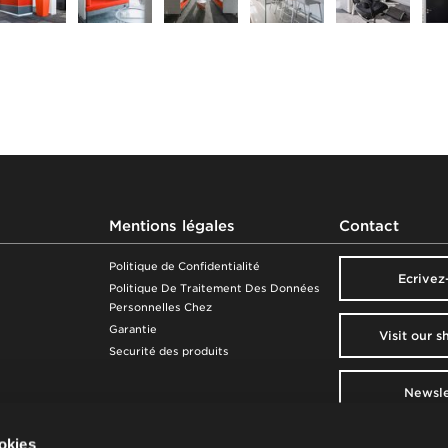
Mentions légales
Contact
Politique de Confidentialité
Ecrivez
Politique De Traitement Des Données
Personnelles Chez
Garantie
Visit our 
Securité des produits
Newsle
t de règles
Nowy Styl
ookies