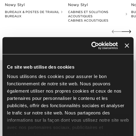
Nowy Styl
Nowy Styl
No
BUREAUX & POSTES DE TRAVAIL
CABINES ET SOLUTIONS
BU
BUREAUX
ACOUSTIQUES
BU
CABINES ACOUSTIQUES
Ce site web utilise des cookies
Let's make your space together
Nous utilisons des cookies pour assurer le bon
fonctionnement de notre site web. Nous pouvons
Faites le premier pas vers votre nouveau projet
également utiliser nos propres cookies et ceux de nos
de bureau et contactez-nous
partenaires pour personnaliser le contenu et les
publicités, offrir des fonctionnalités sociales et analyser
le trafic sur notre site web. Nous partageons des
Écrivez-nous
informations sur la façon dont vous utilisez notre site web
avec nos partenaires sociaux, publicitaires et
Visitez le showroom
analytiques. Les partenaires peuvent associer ces