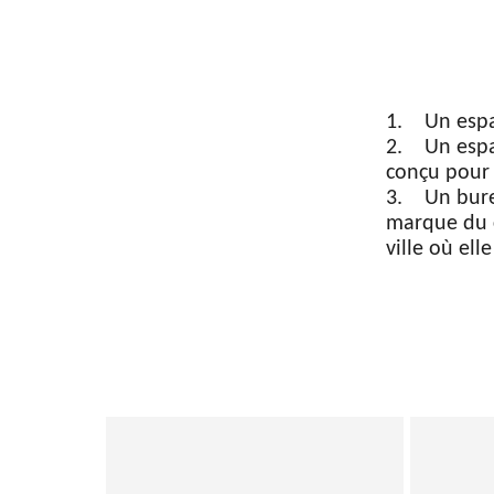
1. Un espac
2. Un espac
conçu pour 
3. Un bure
marque du c
ville où ell