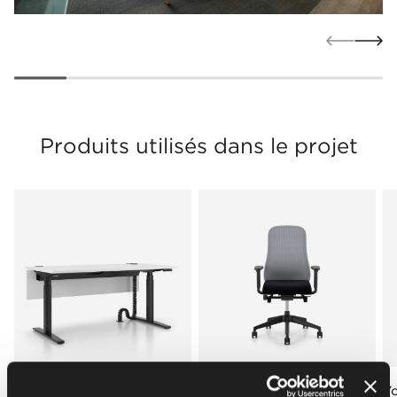
Produits utilisés dans le projet
eUP
Souly
Y