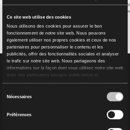
Nowy Styl
Nowy Styl
No
BUREAUX & POSTES DE TRAVAIL
CHAISES
SIÈGES DE BUREAU
CH
BUREAUX
Ce site web utilise des cookies
Nous utilisons des cookies pour assurer le bon
fonctionnement de notre site web. Nous pouvons
également utiliser nos propres cookies et ceux de nos
partenaires pour personnaliser le contenu et les
publicités, offrir des fonctionnalités sociales et analyser
le trafic sur notre site web. Nous partageons des
Footer
Produits
informations sur la façon dont vous utilisez notre site web
avec nos partenaires sociaux, publicitaires et
analytiques. Les partenaires peuvent associer ces
Chaises
informations à d'autres données reçues de votre part ou
Tables
Sélection
obtenues lors de l'utilisation de leurs services.
Nécessaires
Soft seating
du
L'utilisation de cookies statistiques, de cookies
Bureaux & postes de travail
consentement
concernant le marketing et les préférences de l’utilisateur
Meubles de rangement
Préférences
nécessite votre autorisation que vous pouvez donner en
Cabines et solutions acoustiques
cliquant sur « Tout autoriser ». Si vous souhaitez ajuster
Assise sur poutre