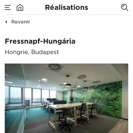
Réalisations
Revenir
Fressnapf-Hungária
Fressnapf-Hungária
Hongrie, Budapest