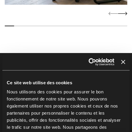
Footer
Produits
Chaises
Ce site web utilise des cookies
Tables
Nous utilisons des cookies pour assurer le bon
Soft seating
fonctionnement de notre site web. Nous pouvons
Bureaux & postes de travail
également utiliser nos propres cookies et ceux de nos
Meubles de rangement
partenaires pour personnaliser le contenu et les
publicités, offrir des fonctionnalités sociales et analyser
Cabines et solutions acoustiques
le trafic sur notre site web. Nous partageons des
Assise sur poutre