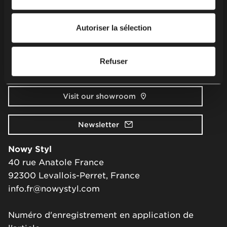
personnelles, y compris vos droits, veuillez consulter
Securité des produits
notre
politique de confidentialité
.
Autoriser la sélection
Contact
Refuser
Ecrivez-nous
Visit our showroom
Newsletter
Nowy Styl
40 rue Anatole France
92300 Levallois-Perret, France
info.fr@nowystyl.com
Numéro d'enregistrement en application de