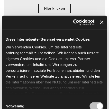
Hier klicken
Diese Internetseite (Service) verwendet Cookies
Wir verwenden Cookies, um die Internetseite
ordnungsgemäß zu betreiben. Wir können auch unsere
eigenen Cookies und die Cookies unserer Partner
verwenden, um Inhalte und Werbungen zu
personalisieren, soziale Funktionen anzubieten und den
Verkehr auf unserer Website zu analysieren. Wir stellen
die Informationen über Ihre Nutzung unserer Internetseite
den sozialen, Werbe- und Analysepartnern zur
Verfügung. Die Partner können diese Informationen mit
Sustainability Development Report
anderen von Ihnen und bei der Nutzung ihrer Dienste
Einwilligungsauswahl
erhaltenen Daten kombinieren. Die Verwendung von
Notwendig