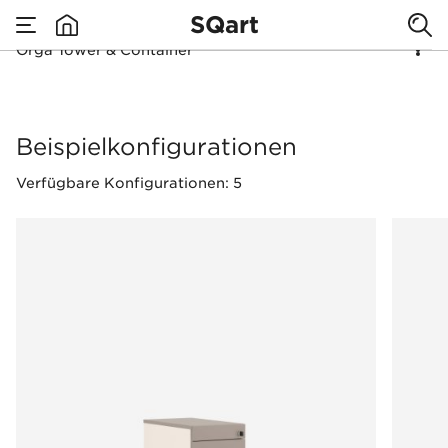
SQart
Orga Tower & Container
none
Orga Tower & Conta
Beispielkonfigurationen
Verfügbare Konfigurationen: 5