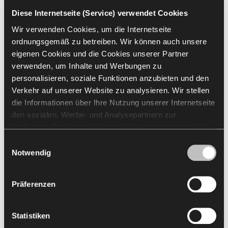
Mehr laden
Diese Internetseite (Service) verwendet Cookies
Wir verwenden Cookies, um die Internetseite
Alle Stoffe und Oberflächen ansehen
ordnungsgemäß zu betreiben. Wir können auch unsere
eigenen Cookies und die Cookies unserer Partner
Go to Finishes Library
verwenden, um Inhalte und Werbungen zu
personalisieren, soziale Funktionen anzubieten und den
Finishes Broschüre
Verkehr auf unserer Website zu analysieren. Wir stellen
die Informationen über Ihre Nutzung unserer Internetseite
den sozialen, Werbe- und Analysepartnern zur
Verfügung. Die Partner können diese Informationen mit
Downloads
anderen von Ihnen und bei der Nutzung ihrer Dienste
Einwilligungsauswahl
erhaltenen Daten kombinieren. Die Verwendung von
Notwendig
Packshots
Arrangement
2D & 3D
BIM
Brochur
Statistik-, Marketing- und Benutzerpräferenzen-Cookies
erfordert Ihre Zustimmung, welche Sie durch das Klicken
Präferenzen
auf „Alle zulassen“ erteilen können. Wenn Sie Ihre
Alle auswählen
(
40
)
Auswahl löschen
Einwilligungen anpassen möchten, klicken Sie auf
„Auswahl zulassen“. Sie können Ihre
Statistiken
Einwilligung/Einwilligungen jederzeit widerrufen, indem