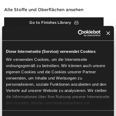
Alle Stoffe und Oberflächen ansehen
Go to Finishes Library
Finishes Broschüre
Diese Internetseite (Service) verwendet Cookies
Downloads
Wir verwenden Cookies, um die Internetseite
ordnungsgemäß zu betreiben. Wir können auch unsere
eigenen Cookies und die Cookies unserer Partner
Packshots
Arrangement
2D & 3D
Brochures & 
verwenden, um Inhalte und Werbungen zu
personalisieren, soziale Funktionen anzubieten und den
Verkehr auf unserer Website zu analysieren. Wir stellen
Alle auswählen
(
20
)
Auswahl löschen
die Informationen über Ihre Nutzung unserer Internetseite
den sozialen, Werbe- und Analysepartnern zur
Verfügung. Die Partner können diese Informationen mit
anderen von Ihnen und bei der Nutzung ihrer Dienste