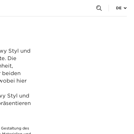
Styl
DE
n
wy Styl und
z
te. Die
heit,
r beiden
 wobei hier
wy Styl und
räsentieren
 Gestaltung des
e Materialien und