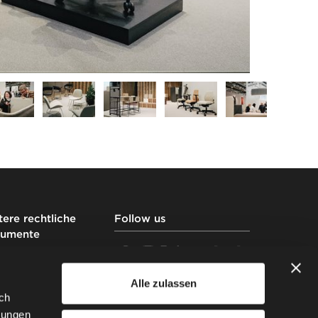
ere rechtliche
Follow us
umente
essum DE
essum AT
Alle zulassen
nschutzbestimmungen auf
ch
Website
bungen