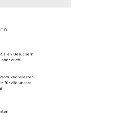
gen
t allen Besuchern.
 aber auch
Produktionsresten
z für alle unsere
gt.
nnten