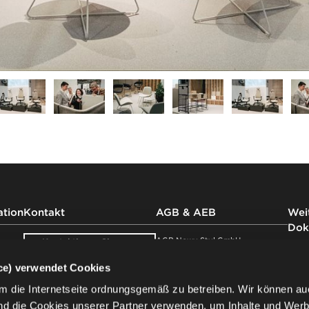
ation
Kontakt
AGB & AEB
Weit
Dok
AGB Nowy Styl GmbH
Kontaktieren Sie
uns
AEB Nowy Styl GmbH
Impr
ice) verwendet Cookies
Nowy Styl Austria GmbH
Impr
Showroom
AGB Nowy Styl Deutschland
Date
m die Internetseite ordnungsgemäß zu betreiben. Wir können au
besuchen
GmbH
der 
nd die Cookies unserer Partner verwenden, um Inhalte und Wer