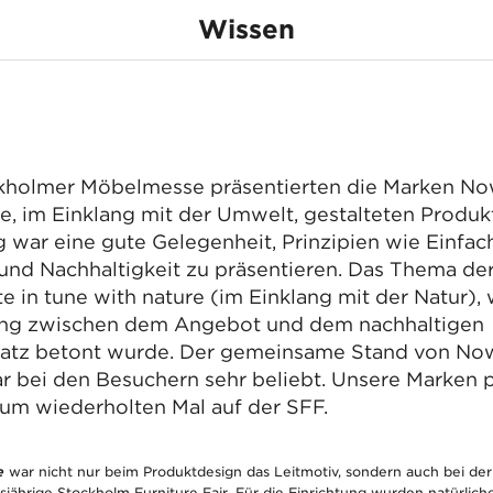
ere Marken Nowy 
Wissen
& Kusch+Co
none
e Fair
präsentierten ihre
kholmer Möbelmesse präsentierten die Marken No
nachhaltigen Ansat
e, im Einklang mit der Umwelt, gestalteten Produk
 war eine gute Gelegenheit, Prinzipien wie Einfach
und Nachhaltigkeit zu präsentieren. Das Thema de
e in tune with nature (im Einklang mit der Natur),
ung zwischen dem Angebot und dem nachhaltigen
atz betont wurde. Der gemeinsame Stand von No
 bei den Besuchern sehr beliebt. Unsere Marken p
zum wiederholten Mal auf der SFF.
re
war nicht nur beim Produktdesign das Leitmotiv, sondern auch bei der
esjährige Stockholm Furniture Fair. Für die Einrichtung wurden natürlich