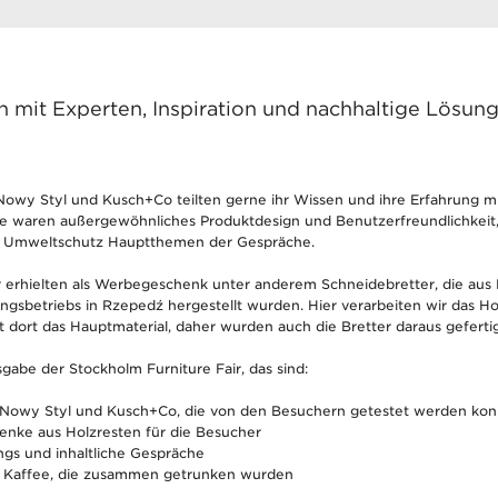
mit Experten, Inspiration und nachhaltige Lösun
owy Styl und Kusch+Co teilten gerne ihr Wissen und ihre Erfahrung mi
 waren außergewöhnliches Produktdesign und Benutzerfreundlichkeit,
d Umweltschutz Hauptthemen der Gespräche.
 erhielten als Werbegeschenk unter anderem Schneidebretter, die aus 
ngsbetriebs in Rzepedź hergestellt wurden. Hier verarbeiten wir das Hol
t dort das Hauptmaterial, daher wurden auch die Bretter daraus geferti
sgabe der Stockholm Furniture Fair, das sind:
 Nowy Styl und Kusch+Co, die von den Besuchern getestet werden ko
nke aus Holzresten für die Besucher
ngs und inhaltliche Gespräche
n Kaffee, die zusammen getrunken wurden