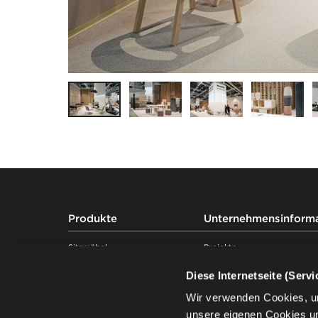
Footer
Produkte
Unternehmensinform
Sitzmöbel
Projekte
Tische
Kompetenzen
Diese Internetseite (Serv
Soft seating
Über uns
Schreibtische & Arbeitsplätze
Nachhaltigkeit
Wir verwenden Cookies, u
Stauraummöbel
Wissen
unsere eigenen Cookies u