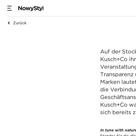
Uns
Zurück
Stockholm Furnitur
Auf der Stoc
Kusch+Co ihr
Veranstaltung
Transparenz 
Marken lautet
die Verbind
Geschäftsans
Kusch+Co war
sich bereits 
In tune with natu
Standes für die di