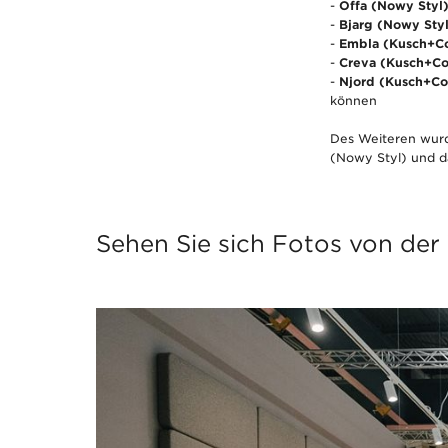
-
Offa (Nowy Styl
-
Bjarg (Nowy Sty
-
Embla (Kusch+C
-
Creva (Kusch+Co
-
Njord (Kusch+Co
können
Des Weiteren wurde
(Nowy Styl) und d
Sehen Sie sich Fotos von der