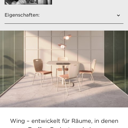
Eigenschaften:
Vielzahl an Modellen
Polster für Sitz und Rückenlehne
Ausklappbares Schreibtablar
Verkettungssystem zum Verbinden der
Stühle in Reihen
Stapelbar
Praktischer Transportwagen
Wing – entwickelt für Räume, in denen