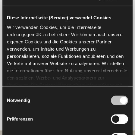
Diese Internetseite (Service) verwendet Cookies
Wir verwenden Cookies, um die Internetseite
ordnungsgemäß zu betreiben. Wir können auch unsere
eigenen Cookies und die Cookies unserer Partner
verwenden, um Inhalte und Werbungen zu
personalisieren, soziale Funktionen anzubieten und den
​Das Nowy Styl Design Team setzt sich aus
Innenarchitekten, Produktmanagern sowie
Verkehr auf unserer Website zu analysieren. Wir stellen
Ingenieuren zusammen. Ihre Fachkenntnisse und
die Informationen über Ihre Nutzung unserer Internetseite
Erfahrung, in Kombination mit den Wünschen und
den sozialen, Werbe- und Analysepartnern zur
Vorstellungen unserer Kunden, sorgen dafür, dass
Verfügung. Die Partner können diese Informationen mit
sich jedes neue Projekt an globalen Trends orientiert
anderen von Ihnen und bei der Nutzung ihrer Dienste
Einwilligungsauswahl
und auf die Anforderungen moderner Büroräume
erhaltenen Daten kombinieren. Die Verwendung von
Notwendig
und ihrer Nutzer eingeht​.
Statistik-, Marketing- und Benutzerpräferenzen-Cookies
erfordert Ihre Zustimmung, welche Sie durch das Klicken
Präferenzen
auf „Alle zulassen“ erteilen können. Wenn Sie Ihre
Einwilligungen anpassen möchten, klicken Sie auf