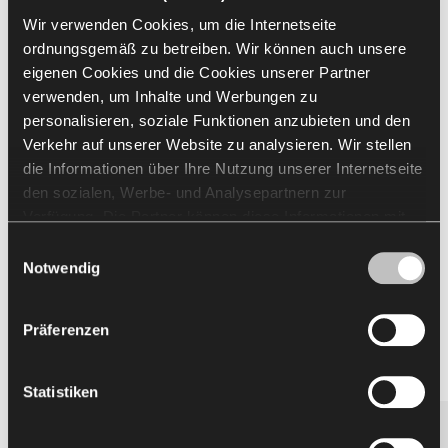
Wir verwenden Cookies, um die Internetseite
ordnungsgemäß zu betreiben. Wir können auch unsere
Alle auswählen
(
2
)
Auswahl löschen
eigenen Cookies und die Cookies unserer Partner
verwenden, um Inhalte und Werbungen zu
personalisieren, soziale Funktionen anzubieten und den
Verkehr auf unserer Website zu analysieren. Wir stellen
die Informationen über Ihre Nutzung unserer Internetseite
den sozialen, Werbe- und Analysepartnern zur
Verfügung. Die Partner können diese Informationen mit
anderen von Ihnen und bei der Nutzung ihrer Dienste
Einwilligungsauswahl
Go to Resources
erhaltenen Daten kombinieren. Die Verwendung von
Notwendig
Statistik-, Marketing- und Benutzerpräferenzen-Cookies
erfordert Ihre Zustimmung, welche Sie durch das Klicken
Präferenzen
auf „Alle zulassen“ erteilen können. Wenn Sie Ihre
Passende Produkte
Einwilligungen anpassen möchten, klicken Sie auf
„Auswahl zulassen“. Sie können Ihre
Statistiken
Einwilligung/Einwilligungen jederzeit widerrufen, indem
Sie die gewählten Einstellungen ändern. Die Verwendung