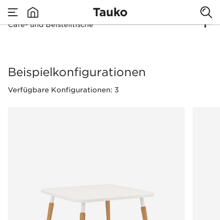
Tauko
Café- und Beistelltische
none
Café- und Beistellti
Beispielkonfigurationen
Verfügbare Konfigurationen: 3