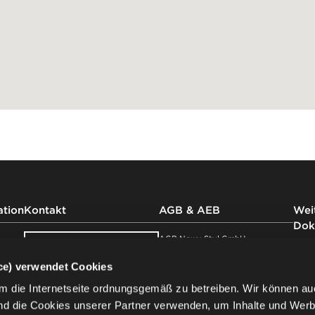
ation
Kontakt
AGB & AEB
Weit
Dok
AGB Nowy Styl GmbH
Kontaktieren Sie
uns
AEB Nowy Styl GmbH
Impr
ice) verwendet Cookies
Nowy Styl Austria GmbH
Impr
Showroom
AGB Nowy Styl Deutschland
Date
m die Internetseite ordnungsgemäß zu betreiben. Wir können au
besuchen
GmbH
der 
nd die Cookies unserer Partner verwenden, um Inhalte und Wer
AEB Nowy Styl Deutschland
Date