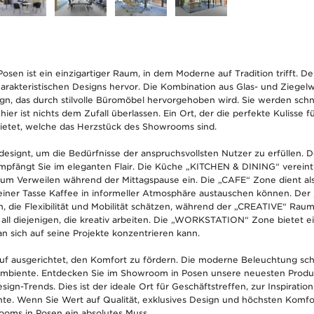
sen ist ein einzigartiger Raum, in dem Moderne auf Tradition trifft. Der
arakteristischen Designs hervor. Die Kombination aus Glas- und Ziegel
n, das durch stilvolle Büromöbel hervorgehoben wird. Sie werden schn
ier ist nichts dem Zufall überlassen. Ein Ort, der die perfekte Kulisse f
ietet, welche das Herzstück des Showrooms sind.
signt, um die Bedürfnisse der anspruchsvollsten Nutzer zu erfüllen. 
mpfängt Sie im eleganten Flair. Die Küche „KITCHEN & DINING“ vereint 
um Verweilen während der Mittagspause ein. Die „CAFE“ Zone dient als 
i einer Tasse Kaffee in informeller Atmosphäre austauschen können. De
en, die Flexibilität und Mobilität schätzen, während der „CREATIVE“ Raum
für all diejenigen, die kreativ arbeiten. Die „WORKSTATION“ Zone bietet 
n sich auf seine Projekte konzentrieren kann.
auf ausgerichtet, den Komfort zu fördern. Die moderne Beleuchtung sc
mbiente. Entdecken Sie im Showroom in Posen unsere neuesten Produ
esign-Trends. Dies ist der ideale Ort für Geschäftstreffen, zur Inspiration
. Wenn Sie Wert auf Qualität, exklusives Design und höchsten Komfort
oms in Posen ein absolutes Muss.