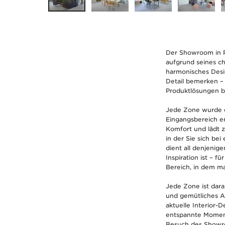
Der Showroom in Po
aufgrund seines ch
harmonisches Desig
Detail bemerken – h
Produktlösungen b
Jede Zone wurde de
Eingangsbereich e
Komfort und lädt z
in der Sie sich be
dient all denjenig
Inspiration ist – 
Bereich, in dem ma
Jede Zone ist dar
und gemütliches A
aktuelle Interior-D
entspannte Momente
Besuch des Showro