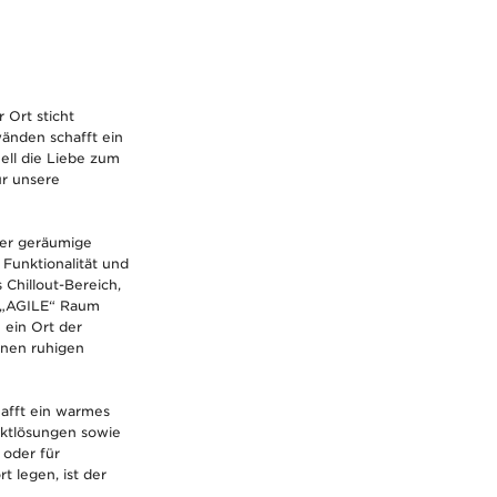
 Ort sticht
wänden schafft ein
ell die Liebe zum
ür unsere
Der geräumige
Funktionalität und
Chillout-Bereich,
r „AGILE“ Raum
 ein Ort der
einen ruhigen
hafft ein warmes
ktlösungen sowie
 oder für
 legen, ist der