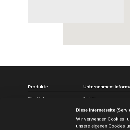
Footer
Produkte
Unternehmensinform
Sitzmöbel
Projekte
Tische
Kompetenzen
Diese Internetseite (Serv
Soft seating
Über uns
Schreibtische & Arbeitsplätze
Nachhaltigkeit
Wir verwenden Cookies, u
Stauraummöbel
Wissen
unsere eigenen Cookies u