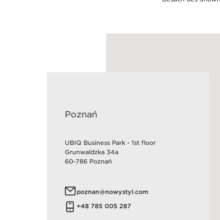
Poznań
UBIQ Business Park - 1st floor
Grunwaldzka 34a
60-786 Poznań
poznan@nowystyl.com
+48 785 005 287