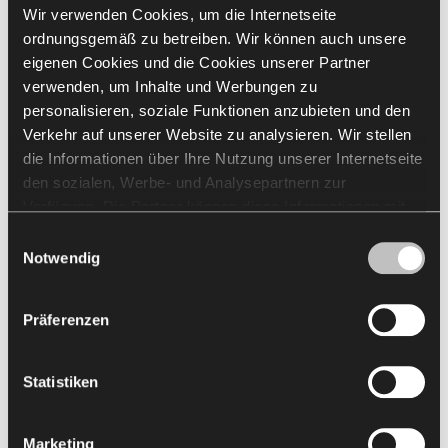
Wir verwenden Cookies, um die Internetseite
ordnungsgemäß zu betreiben. Wir können auch unsere
eigenen Cookies und die Cookies unserer Partner
verwenden, um Inhalte und Werbungen zu
personalisieren, soziale Funktionen anzubieten und den
Verkehr auf unserer Website zu analysieren. Wir stellen
die Informationen über Ihre Nutzung unserer Internetseite
den sozialen, Werbe- und Analysepartnern zur
Verfügung. Die Partner können diese Informationen mit
anderen von Ihnen und bei der Nutzung ihrer Dienste
Einwilligungsauswahl
erhaltenen Daten kombinieren. Die Verwendung von
Notwendig
Statistik-, Marketing- und Benutzerpräferenzen-Cookies
erfordert Ihre Zustimmung, welche Sie durch das Klicken
Präferenzen
auf „Alle zulassen“ erteilen können. Wenn Sie Ihre
Einwilligungen anpassen möchten, klicken Sie auf
„Auswahl zulassen“. Sie können Ihre
Statistiken
Einwilligung/Einwilligungen jederzeit widerrufen, indem
Tasköprüstraße 1,
Sie die gewählten Einstellungen ändern. Die Verwendung
22761 Hamburg, Germany
Marketing
von Cookies für die obigen Zwecke ist mit der