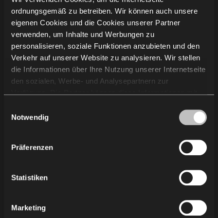
ordnungsgemäß zu betreiben. Wir können auch unsere
Unternehmensinformation
eigenen Cookies und die Cookies unserer Partner
verwenden, um Inhalte und Werbungen zu
personalisieren, soziale Funktionen anzubieten und den
Projekte
Verkehr auf unserer Website zu analysieren. Wir stellen
Kompetenzen
die Informationen über Ihre Nutzung unserer Internetseite
Über uns
den sozialen, Werbe- und Analysepartnern zur
Nachhaltigkeit
Verfügung. Die Partner können diese Informationen mit
Wissen
anderen von Ihnen und bei der Nutzung ihrer Dienste
Einwilligungsauswahl
Showroom
erhaltenen Daten kombinieren. Die Verwendung von
Notwendig
Lieferanten
Statistik-, Marketing- und Benutzerpräferenzen-Cookies
Karriere
erfordert Ihre Zustimmung, welche Sie durch das Klicken
Präferenzen
Standorte in Deutschland
auf „Alle zulassen“ erteilen können. Wenn Sie Ihre
Presse
Einwilligungen anpassen möchten, klicken Sie auf
Regeln für Gebrauch und Pflege
„Auswahl zulassen“. Sie können Ihre
Statistiken
Einwilligung/Einwilligungen jederzeit widerrufen, indem
Sie die gewählten Einstellungen ändern. Die Verwendung
Kontakt
Marketing
von Cookies für die obigen Zwecke ist mit der