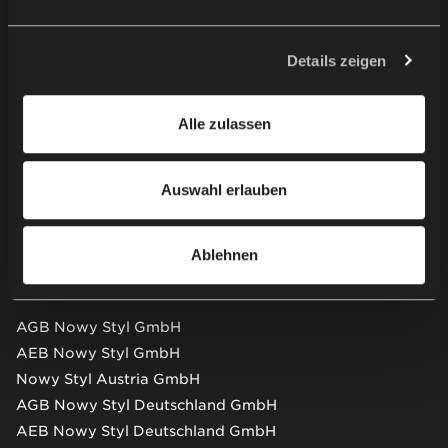
Verarbeitung Ihrer personenbezogenen Daten verbunden.
Kontaktieren Sie uns
Der Personaldatenverwalter Ihrer personenbezogenen
Daten ist Nowy Styl sp. z o.o. In einigen Fällen können
Details zeigen
unsere Partner auch Personaldatenverwalter sein.
Showroom besuchen
Weitere Informationen zur Verwendung von Cookies
Alle zulassen
durch uns und unsere Partner und die Verarbeitung Ihrer
Newsletter
personenbezogenen Daten, einschließlich Ihrer Rechte,
finden Sie in unserer
Datenschutzerklärung
.
Auswahl erlauben
Partnerweb
Ablehnen
AGB & AEB
AGB Nowy Styl GmbH
AEB Nowy Styl GmbH
Nowy Styl Austria GmbH
AGB Nowy Styl Deutschland GmbH
AEB Nowy Styl Deutschland GmbH