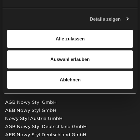
Verarbeitung Ihrer personenbezogenen Daten verbunden.
Kontaktieren Sie uns
Der Personaldatenverwalter Ihrer personenbezogenen
Daten ist Nowy Styl sp. z o.o. In einigen Fällen können
Details zeigen
unsere Partner auch Personaldatenverwalter sein.
Showroom besuchen
Weitere Informationen zur Verwendung von Cookies
Alle zulassen
durch uns und unsere Partner und die Verarbeitung Ihrer
Newsletter
personenbezogenen Daten, einschließlich Ihrer Rechte,
finden Sie in unserer
Datenschutzerklärung
.
Auswahl erlauben
Partnerweb
Ablehnen
AGB & AEB
AGB Nowy Styl GmbH
AEB Nowy Styl GmbH
Nowy Styl Austria GmbH
AGB Nowy Styl Deutschland GmbH
AEB Nowy Styl Deutschland GmbH