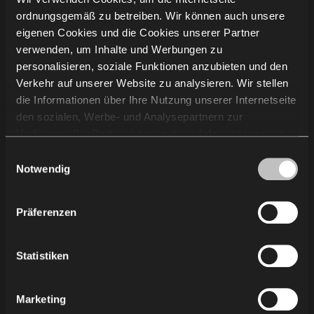
ordnungsgemäß zu betreiben. Wir können auch unsere
Unternehmensinformation
eigenen Cookies und die Cookies unserer Partner
verwenden, um Inhalte und Werbungen zu
personalisieren, soziale Funktionen anzubieten und den
Projekte
Verkehr auf unserer Website zu analysieren. Wir stellen
Kompetenzen
die Informationen über Ihre Nutzung unserer Internetseite
Über uns
den sozialen, Werbe- und Analysepartnern zur
Nachhaltigkeit
Verfügung. Die Partner können diese Informationen mit
Wissen
anderen von Ihnen und bei der Nutzung ihrer Dienste
Einwilligungsauswahl
Showroom
erhaltenen Daten kombinieren. Die Verwendung von
Notwendig
Lieferanten
Statistik-, Marketing- und Benutzerpräferenzen-Cookies
Karriere
erfordert Ihre Zustimmung, welche Sie durch das Klicken
Präferenzen
Standorte in Deutschland
auf „Alle zulassen“ erteilen können. Wenn Sie Ihre
Presse
Einwilligungen anpassen möchten, klicken Sie auf
Regeln für Gebrauch und Pflege
„Auswahl zulassen“. Sie können Ihre
Statistiken
Einwilligung/Einwilligungen jederzeit widerrufen, indem
Sie die gewählten Einstellungen ändern. Die Verwendung
Kontakt
Marketing
von Cookies für die obigen Zwecke ist mit der