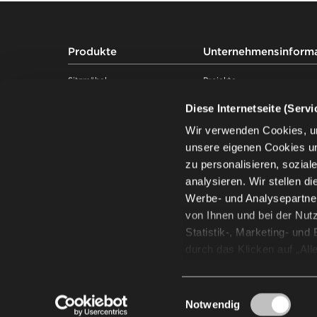
Footer
Produkte
Unternehmensinform
Sitzmöbel
Projekte
Tische
Kompetenzen
Diese Internetseite (Serv
Soft seating
Über uns
Schreibtische & Arbeitsplätze
Nachhaltigkeit
Wir verwenden Cookies, u
Stauraummöbel
Wissen
unsere eigenen Cookies u
Pods & Akustiklösungen
Showroom
zu personalisieren, sozia
Traversenbänke
Lieferanten
analysieren. Wir stellen d
Karriere
Werbe- und Analysepartner
Standorte in Deutschland
von Ihnen und bei der Nut
Presse
Statistik-, Marketing- un
Regeln für Gebrauch und Pfl
durch das Klicken auf „All
möchten, klicken Sie auf „
widerrufen, indem Sie die
Einwilligungsauswahl
obigen Zwecke ist mit der
Notwendig