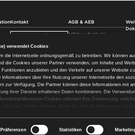
ation
Kontakt
AGB & AEB
Weit
Dok
AGB Nowy Styl GmbH
Kontaktieren Sie
uns
AEB Nowy Styl GmbH
Impr
ice) verwendet Cookies
Nowy Styl Austria GmbH
Impr
Showroom
AGB Nowy Styl Deutschland
Date
m die Internetseite ordnungsgemäß zu betreiben. Wir können au
besuchen
GmbH
der 
nd die Cookies unserer Partner verwenden, um Inhalte und Wer
AEB Nowy Styl Deutschland
Date
le Funktionen anzubieten und den Verkehr auf unserer Website z
Newsletter
GmbH
Date
ie Informationen über Ihre Nutzung unserer Internetseite den sozi
AEB Nowy Styl Deutschland
Garan
n zur Verfügung. Die Partner können diese Informationen mit a
GmbH (EN)
Produ
Partnerweb
zung ihrer Dienste erhaltenen Daten kombinieren. Die Verwendu
AGB SITAG AG
Garan
AEB SITAG AG
d Benutzerpräferenzen-Cookies erfordert Ihre Zustimmung, welche
ege
e zulassen“ erteilen können. Wenn Sie Ihre Einwilligungen anpas
Auswahl zulassen“. Sie können Ihre Einwilligung/Einwilligungen j
 gewählten Einstellungen ändern. Die Verwendung von Cookies fü
© 2026 Nowy Styl
 Verarbeitung Ihrer personenbezogenen Daten verbunden. Der
Präferenzen
Statistiken
Marketin