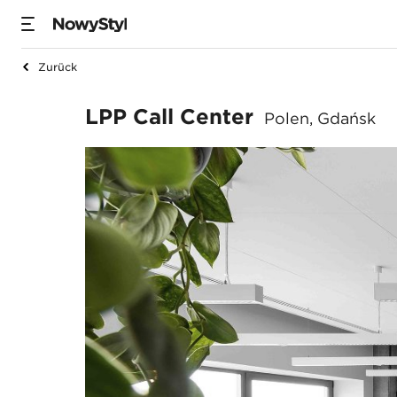
Zurück
LPP Call Center
LPP Call Center
Polen, Gdańsk