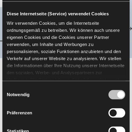
Diese Internetseite (Service) verwendet Cookies
Wir verwenden Cookies, um die Internetseite
ordnungsgemäß zu betreiben. Wir können auch unsere
eigenen Cookies und die Cookies unserer Partner
verwenden, um Inhalte und Werbungen zu
personalisieren, soziale Funktionen anzubieten und den
Verkehr auf unserer Website zu analysieren. Wir stellen
die Informationen über Ihre Nutzung unserer Internetseite
den sozialen, Werbe- und Analysepartnern zur
Finishes
Verfügung. Die Partner können diese Informationen mit
anderen von Ihnen und bei der Nutzung ihrer Dienste
Einwilligungsauswahl
Typ
erhaltenen Daten kombinieren. Die Verwendung von
Notwendig
Statistik-, Marketing- und Benutzerpräferenzen-Cookies
Polsterstoff (Bezug-Material)
erfordert Ihre Zustimmung, welche Sie durch das Klicken
Präferenzen
auf „Alle zulassen“ erteilen können. Wenn Sie Ihre
Einwilligungen anpassen möchten, klicken Sie auf
Preisgruppe
„Auswahl zulassen“. Sie können Ihre
Statistiken