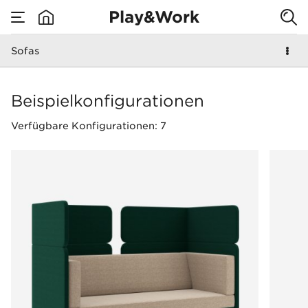
Play&Work
I like to
Sofas
none
play&work here
Sofas
Beispielkonfigurationen
Verfügbare Konfigurationen: 7