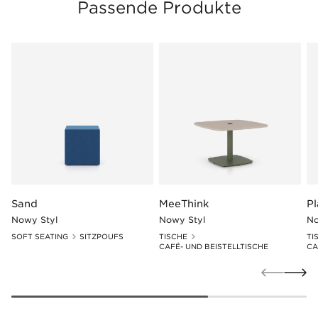
Passende Produkte
Sand
MeeThink
P
Nowy Styl
Nowy Styl
No
SOFT SEATING
SITZPOUFS
TISCHE
TI
CAFÉ- UND BEISTELLTISCHE
CA