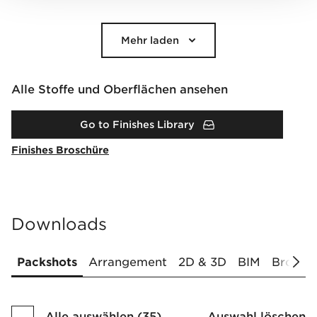
Mehr laden
Alle Stoffe und Oberflächen ansehen
Go to Finishes Library
Finishes Broschüre
Downloads
Packshots
Arrangement
2D & 3D
BIM
Brochur
Alle auswählen
(
35
)
Auswahl löschen