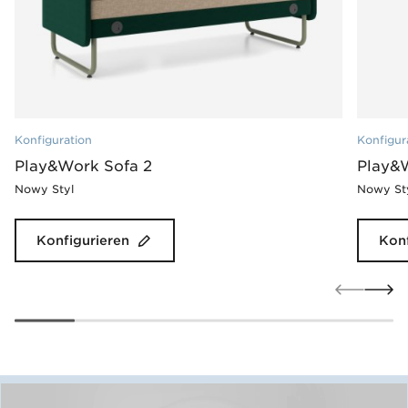
Konfiguration
Konfigur
Play&Work Sofa 2
Play&W
Nowy Styl
Nowy St
Konfigurieren
Konf