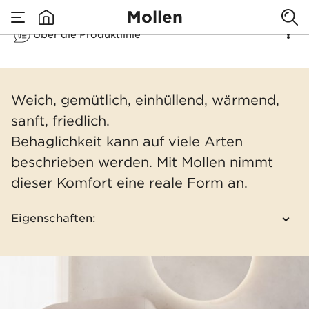
Mollen
Über die Produktlinie
none
Mollen
Weich, gemütlich, einhüllend, wärmend,
sanft, friedlich.
Behaglichkeit kann auf viele Arten
beschrieben werden. Mit Mollen nimmt
dieser Komfort eine reale Form an.
Eigenschaften:
Sich ergänzendes Produktportfolio aus
Sesseln, Sofas und Beistelltischen
Taschenfederkerne für größtmöglichen