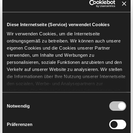
Diese Internetseite (Service) verwendet Cookies
Wir verwenden Cookies, um die Internetseite
Wir messen der Zusammenarbeit zwischen
ordnungsgemäß zu betreiben. Wir können auch unsere
Unternehmen und Bildungseinrichtungen große
eigenen Cookies und die Cookies unserer Partner
Bedeutung bei. Wir sind der Meinung, dass die erste
verwenden, um Inhalte und Werbungen zu
Berufserfahrung eine bewusste Entscheidung sein sollte,
personalisieren, soziale Funktionen anzubieten und den
die dir Anregungen für dein Wachstum und die Wahl
Verkehr auf unserer Website zu analysieren. Wir stellen
deines eigenen Berufsweges gibt. Aus diesem Grund
die Informationen über Ihre Nutzung unserer Internetseite
arbeiten wir mit Universitäten, Berufsschulen und
den sozialen, Werbe- und Analysepartnern zur
weiterführenden Schulen zusammen.
Verfügung. Die Partner können diese Informationen mit
anderen von Ihnen und bei der Nutzung ihrer Dienste
Einwilligungsauswahl
Möchtest du mehr
erhaltenen Daten kombinieren. Die Verwendung von
Notwendig
Statistik-, Marketing- und Benutzerpräferenzen-Cookies
darüber erfahren, wie wir
erfordert Ihre Zustimmung, welche Sie durch das Klicken
Präferenzen
auf „Alle zulassen“ erteilen können. Wenn Sie Ihre
mit Universitäten oder