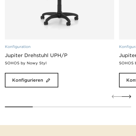
Konfiguration
Konfigur
Jupiter Drehstuhl UPH/P
Jupite
SOHOS by Nowy Styl
SOHOS b
Konfigurieren
Konf