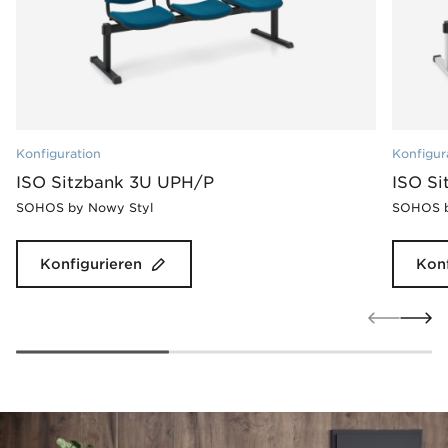
Konfiguration
Konfigur
ISO Sitzbank 3U UPH/P
ISO Si
SOHOS by Nowy Styl
SOHOS b
Konfigurieren
Konf