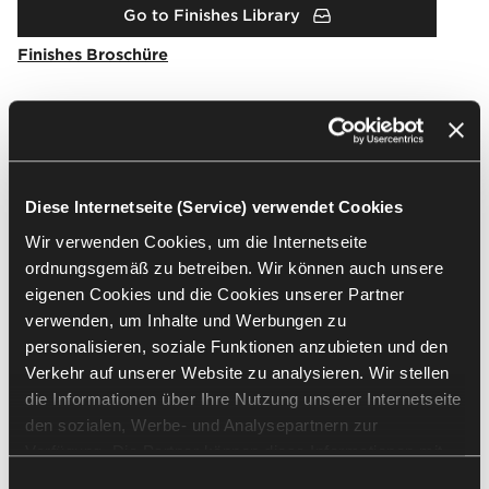
Go to Finishes Library
Finishes Broschüre
Downloads
Diese Internetseite (Service) verwendet Cookies
Packshots
Arrangement
2D & 3D
Wir verwenden Cookies, um die Internetseite
ordnungsgemäß zu betreiben. Wir können auch unsere
eigenen Cookies und die Cookies unserer Partner
Alle auswählen
(
12
)
Auswahl löschen
verwenden, um Inhalte und Werbungen zu
personalisieren, soziale Funktionen anzubieten und den
Verkehr auf unserer Website zu analysieren. Wir stellen
die Informationen über Ihre Nutzung unserer Internetseite
den sozialen, Werbe- und Analysepartnern zur
Verfügung. Die Partner können diese Informationen mit
anderen von Ihnen und bei der Nutzung ihrer Dienste
Einwilligungsauswahl