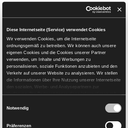
Packshots
Arrangement
2D & 3D
Diese Internetseite (Service) verwendet Cookies
Alle auswählen
(
12
)
Auswahl löschen
Wir verwenden Cookies, um die Internetseite
ordnungsgemäß zu betreiben. Wir können auch unsere
eigenen Cookies und die Cookies unserer Partner
verwenden, um Inhalte und Werbungen zu
personalisieren, soziale Funktionen anzubieten und den
Verkehr auf unserer Website zu analysieren. Wir stellen
die Informationen über Ihre Nutzung unserer Internetseite
den sozialen, Werbe- und Analysepartnern zur
Verfügung. Die Partner können diese Informationen mit
anderen von Ihnen und bei der Nutzung ihrer Dienste
Einwilligungsauswahl
erhaltenen Daten kombinieren. Die Verwendung von
Notwendig
Statistik-, Marketing- und Benutzerpräferenzen-Cookies
Mehr laden
erfordert Ihre Zustimmung, welche Sie durch das Klicken
Präferenzen
auf „Alle zulassen“ erteilen können. Wenn Sie Ihre