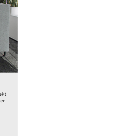
ekt
ter