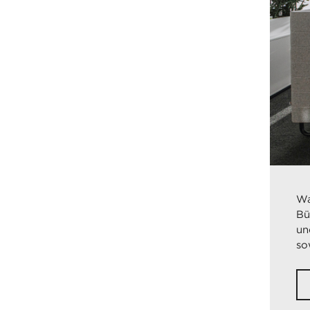
Wa
Bü
un
so