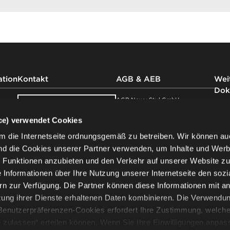
ation
Kontakt
AGB & AEB
Weit
Dok
AGB Nowy Styl GmbH
Kontaktieren Sie
uns
AEB Nowy Styl GmbH
Impr
ice) verwendet Cookies
Nowy Styl Austria GmbH
Impr
Showroom
AGB Nowy Styl Deutschland
Date
m die Internetseite ordnungsgemäß zu betreiben. Wir können au
besuchen
GmbH
der 
nd die Cookies unserer Partner verwenden, um Inhalte und Wer
AEB Nowy Styl Deutschland
Date
le Funktionen anzubieten und den Verkehr auf unserer Website z
Newsletter
GmbH
Date
ie Informationen über Ihre Nutzung unserer Internetseite den sozi
AEB Nowy Styl Deutschland
Garan
n zur Verfügung. Die Partner können diese Informationen mit a
GmbH (EN)
Produ
Partnerweb
zung ihrer Dienste erhaltenen Daten kombinieren. Die Verwendu
AGB SITAG AG
Garan
AEB SITAG AG
d Benutzerpräferenzen-Cookies erfordert Ihre Zustimmung, welche
ege
e zulassen“ erteilen können. Wenn Sie Ihre Einwilligungen anpas