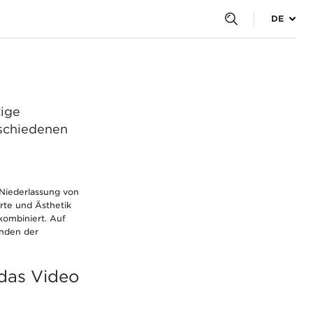
ota
DE
ie in unserer Case
nsbüro des
tige
rschiedenen
 Niederlassung von
rte und Ästhetik
kombiniert. Auf
inden der
 das Video