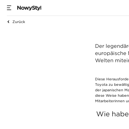
Zu
Zurück
Zuverlässig wie T
Entdecken
Der legendär
europäische 
Welten mitei
Diese Herausforder
Toyota zu bewältig
der japanischen M
diese Weise haben
Mitarbeiterinnen un
Wie haben