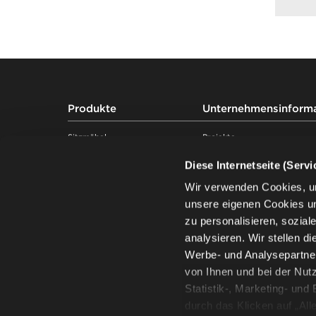
Footer
Produkte
Unternehmensinform
Sitzmöbel
Projekte
Tische
Kompetenzen
Diese Internetseite (Serv
Soft seating
Über uns
Schreibtische & Arbeitsplätze
Nachhaltigkeit
Wir verwenden Cookies, u
Stauraummöbel
Wissen
unsere eigenen Cookies u
Pods & Akustiklösungen
Showroom
zu personalisieren, sozia
Traversenbänke
Lieferanten
analysieren. Wir stellen d
Karriere
Werbe- und Analysepartner
Standorte in Deutschland
von Ihnen und bei der Nut
Presse
Statistik-, Marketing- un
Regeln für Gebrauch und Pfl
durch das Klicken auf „All