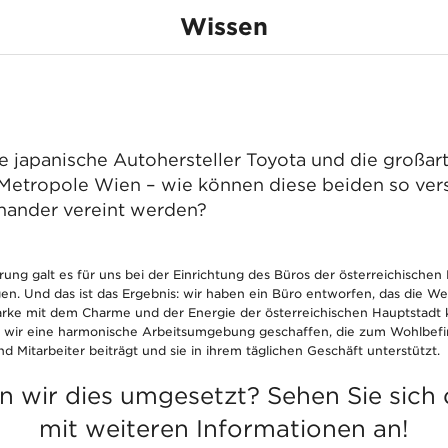
Wissen
verlässig wie Toy
none
oyota. Entdecken S
 Sie in unserer Case Study das neue Unternehme
Automobilherstellers in Wien
e japanische Autohersteller Toyota und die großar
Metropole Wien – wie können diese beiden so ve
nander vereint werden?
ung galt es für uns bei der Einrichtung des Büros der österreichischen
en. Und das ist das Ergebnis: wir haben ein Büro entworfen, das die We
arke mit dem Charme und der Energie der österreichischen Hauptstadt 
 wir eine harmonische Arbeitsumgebung geschaffen, die zum Wohlbef
d Mitarbeiter beiträgt und sie in ihrem täglichen Geschäft unterstützt.
 wir dies umgesetzt? Sehen Sie sich
mit weiteren Informationen an!