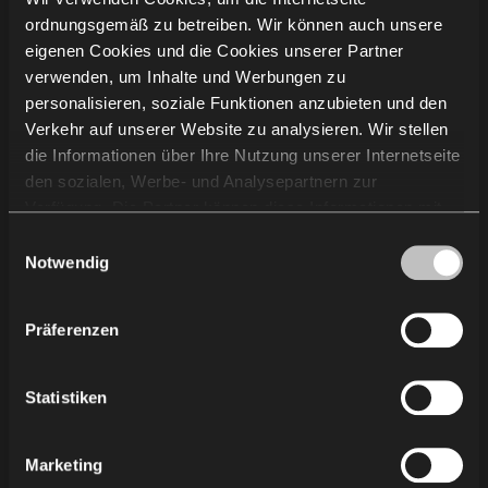
ordnungsgemäß zu betreiben. Wir können auch unsere
Unternehmensinformation
eigenen Cookies und die Cookies unserer Partner
verwenden, um Inhalte und Werbungen zu
personalisieren, soziale Funktionen anzubieten und den
Projekte
Verkehr auf unserer Website zu analysieren. Wir stellen
Kompetenzen
die Informationen über Ihre Nutzung unserer Internetseite
Über uns
den sozialen, Werbe- und Analysepartnern zur
Nachhaltigkeit
Verfügung. Die Partner können diese Informationen mit
Wissen
anderen von Ihnen und bei der Nutzung ihrer Dienste
Einwilligungsauswahl
Showroom
erhaltenen Daten kombinieren. Die Verwendung von
Notwendig
Lieferanten
Statistik-, Marketing- und Benutzerpräferenzen-Cookies
Karriere
erfordert Ihre Zustimmung, welche Sie durch das Klicken
Präferenzen
Standorte in Deutschland
auf „Alle zulassen“ erteilen können. Wenn Sie Ihre
Presse
Einwilligungen anpassen möchten, klicken Sie auf
Regeln für Gebrauch und Pflege
„Auswahl zulassen“. Sie können Ihre
Statistiken
Einwilligung/Einwilligungen jederzeit widerrufen, indem
Sie die gewählten Einstellungen ändern. Die Verwendung
Kontakt
Marketing
von Cookies für die obigen Zwecke ist mit der