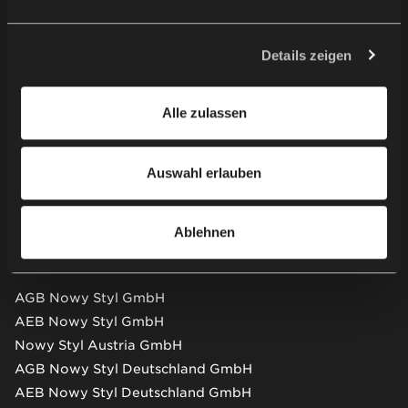
Verarbeitung Ihrer personenbezogenen Daten verbunden.
Kontaktieren Sie uns
Der Personaldatenverwalter Ihrer personenbezogenen
Daten ist Nowy Styl sp. z o.o. In einigen Fällen können
Details zeigen
unsere Partner auch Personaldatenverwalter sein.
Showroom besuchen
Weitere Informationen zur Verwendung von Cookies
Alle zulassen
durch uns und unsere Partner und die Verarbeitung Ihrer
Newsletter
personenbezogenen Daten, einschließlich Ihrer Rechte,
finden Sie in unserer
Datenschutzerklärung
.
Auswahl erlauben
Partnerweb
Ablehnen
AGB & AEB
AGB Nowy Styl GmbH
AEB Nowy Styl GmbH
Nowy Styl Austria GmbH
AGB Nowy Styl Deutschland GmbH
AEB Nowy Styl Deutschland GmbH